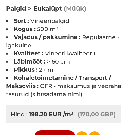
Palgid > Eukalüpt
(Müük)
Sort :
Vineeripalgid
Kogus :
500 m³
Vajadus / pakkumine :
Regulaarne -
igakuine
Kvaliteet :
Vineeri kvaliteet I
Läbimõõt :
> 60 cm
Pikkus :
2+ m
Kohaletoimetamine / Transport /
Makseviis :
CFR - maksumus ja veoraha
tasutud (sihtsadama nimi)
Hind :
198.20
EUR
/m³
(170,00 GBP)