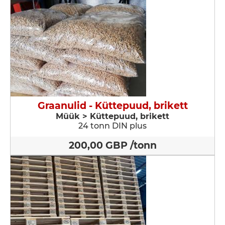
Graanulid - Küttepuud, brikett
Müük > Küttepuud, brikett
24 tonn DIN plus
200,00 GBP /tonn