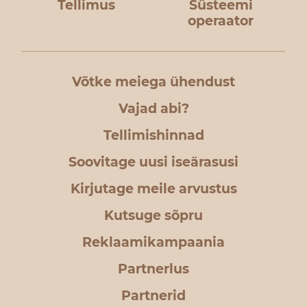
Tellimus
Süsteemi
operaator
Võtke meiega ühendust
Vajad abi?
Tellimishinnad
Soovitage uusi iseärasusi
Kirjutage meile arvustus
Kutsuge sõpru
Reklaamikampaania
Partnerlus
Partnerid