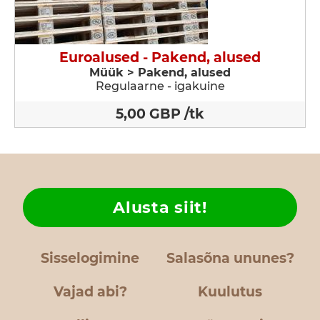
Euroalused - Pakend, alused
Müük > Pakend, alused
Regulaarne - igakuine
5,00 GBP /tk
Alusta siit!
Sisselogimine
Salasõna ununes?
Vajad abi?
Kuulutus