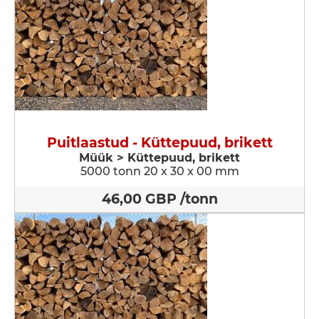
Puitlaastud - Küttepuud, brikett
Müük > Küttepuud, brikett
5000 tonn 20 x 30 x 00 mm
46,00 GBP /tonn