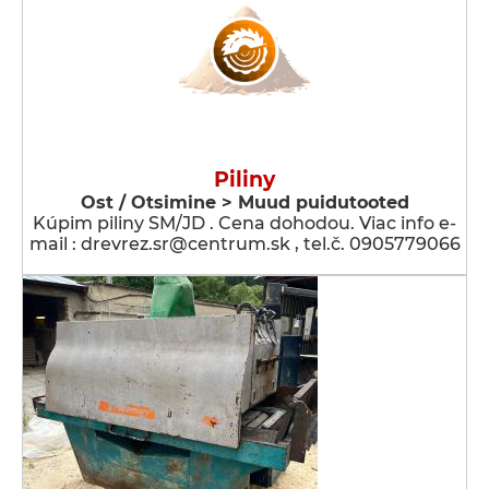
Piliny
Ost / Otsimine > Muud puidutooted
Kúpim piliny SM/JD . Cena dohodou. Viac info e-
mail : drevrez.sr@centrum.sk , tel.č. 0905779066