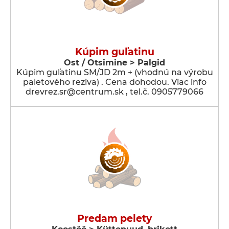
Kúpim guľatinu
Ost / Otsimine > Palgid
Kúpim guľatinu SM/JD 2m + (vhodnú na výrobu
paletového reziva) . Cena dohodou. Viac info
drevrez.sr@centrum.sk , tel.č. 0905779066
Predam pelety