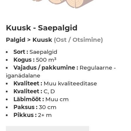
Kuusk - Saepalgid
Palgid > Kuusk
(Ost / Otsimine)
Sort :
Saepalgid
Kogus :
500 m³
Vajadus / pakkumine :
Regulaarne -
iganädalane
Kvaliteet :
Muu kvaliteeditase
Kvaliteet :
C, D
Läbimõõt :
Muu cm
Paksus :
30 cm
Pikkus :
2+ m