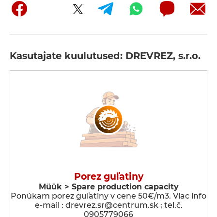
Kasutajate kuulutused: DREVREZ, s.r.o.
Porez guľatiny
Müük > Spare production capacity
Ponúkam porez guľatiny v cene 50€/m3. Viac info
e-mail : drevrez.sr@centrum.sk ; tel.č.
0905779066