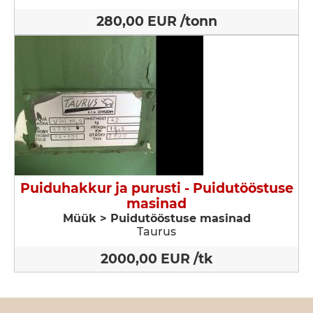
280,00 EUR /tonn
Puiduhakkur ja purusti - Puidutööstuse
masinad
Müük > Puidutööstuse masinad
Taurus
2000,00 EUR /tk