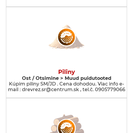
Piliny
Ost / Otsimine > Muud puidutooted
Kúpim piliny SM/JD . Cena dohodou. Viac info e-
mail : drevrez.sr@centrum.sk , tel.č. 0905779066