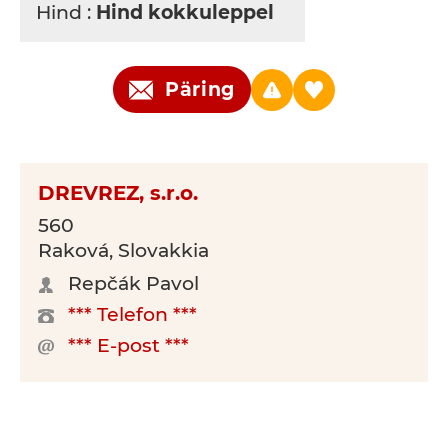
Hind :
Hind kokkuleppel
Päring
DREVREZ, s.r.o.
560
Raková, Slovakkia
Repčák Pavol
*** Telefon ***
*** E-post ***