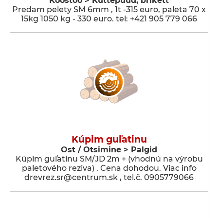
Koostöö > Küttepuud, brikett
Predam pelety SM 6mm , 1t -315 euro, paleta 70 x
15kg 1050 kg - 330 euro. tel: +421 905 779 066
Kúpim guľatinu
Ost / Otsimine > Palgid
Kúpim guľatinu SM/JD 2m + (vhodnú na výrobu
paletového reziva) . Cena dohodou. Viac info
drevrez.sr@centrum.sk , tel.č. 0905779066