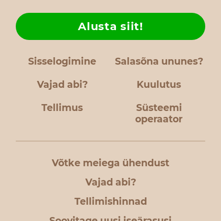
Alusta siit!
Sisselogimine
Salasõna ununes?
Vajad abi?
Kuulutus
Tellimus
Süsteemi
operaator
Võtke meiega ühendust
Vajad abi?
Tellimishinnad
Soovitage uusi iseärasusi