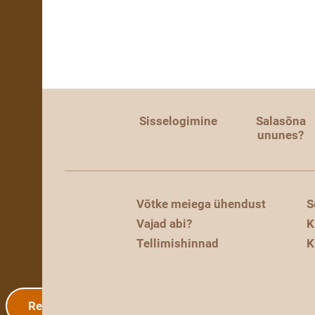
Sisselogimine
Salasõna
ununes?
Võtke meiega ühendust
S
Vajad abi?
K
Tellimishinnad
K
Registreerimine