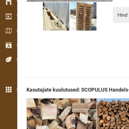
Varude haldamine
Hind 
Videogalerii
Kataloogid / Brošüürid
Sõnastik
Puiduliigid
Rohkem funktsioone
Kasutajate kuulutused: SCOPULUS Handels