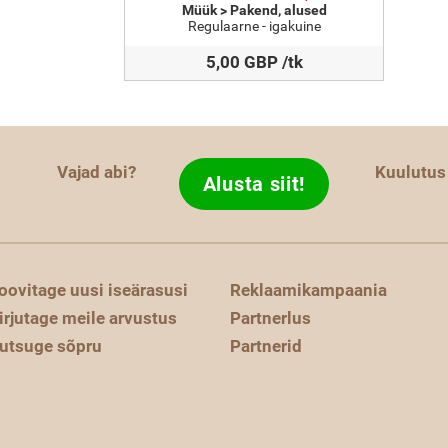
Müük > Pakend, alused
Regulaarne - igakuine
5,00 GBP /tk
Vajad abi?
Kuulutus
Alusta siit!
oovitage uusi iseärasusi
Reklaamikampaania
irjutage meile arvustus
Partnerlus
utsuge sõpru
Partnerid