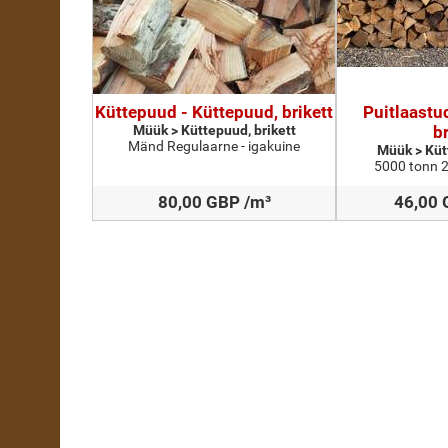
Küttepuud - Küttepuud, brikett
Puitlaastu
Müük > Küttepuud, brikett
br
Mänd Regulaarne - igakuine
Müük > Küt
5000 tonn 2
80,00 GBP /m³
46,00 