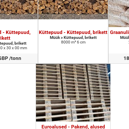
d - Küttepuud,
Küttepuud - Küttepuud, brikett
Graanuli
ikett
Müük > Küttepuud, brikett
Müük
8000 m³ 6 cm
tepuud, brikett
0 x 30 x 00 mm
GBP /tonn
18
Euroalused - Pakend, alused