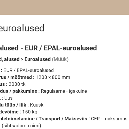
euroalused
alused - EUR / EPAL-euroalused
, alused > Euroalused
(Müük)
 :
EUR / EPAL-euroalused
rus / mõõtmed :
1200 x 800 mm
us :
2000 tk
dus / pakkumine :
Regulaarne - igakuine
 :
Uus
u tüüp / liik :
Kuusk
devõime :
150 kg
letoimetamine / Transport / Makseviis :
CFR - maksumus 
 (sihtsadama nimi)