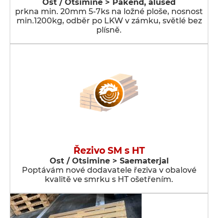
Ost / Otsimine > Pakend, alused
prkna min. 20mm 5-7ks na ložné ploše, nosnost
min.1200kg, odběr po LKW v zámku, světlé bez
plísně.
Řezivo SM s HT
Ost / Otsimine > Saematerjal
Poptávám nové dodavatele řeziva v obalové
kvalitě ve smrku s HT ošetřením.