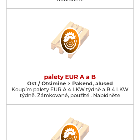
palety EUR A a B
Ost / Otsimine > Pakend, alused
Koupím palety EUR A 4 LKW týdně a B 4 LKW
týdně. Zámkované, použité . Nabídněte