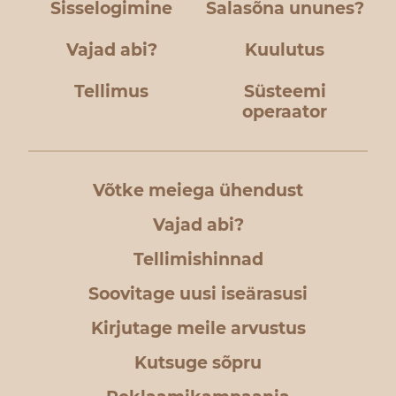
Sisselogimine
Salasõna ununes?
Vajad abi?
Kuulutus
Tellimus
Süsteemi
operaator
Võtke meiega ühendust
Vajad abi?
Tellimishinnad
Soovitage uusi iseärasusi
Kirjutage meile arvustus
Kutsuge sõpru