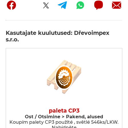
Kasutajate kuulutused: Dřevoimpex
s.r.o.
paleta CP3
Ost / Otsimine > Pakend, alused
Koupím palety CP3 použité , světlé 546ks/LKW.
Nabídněte