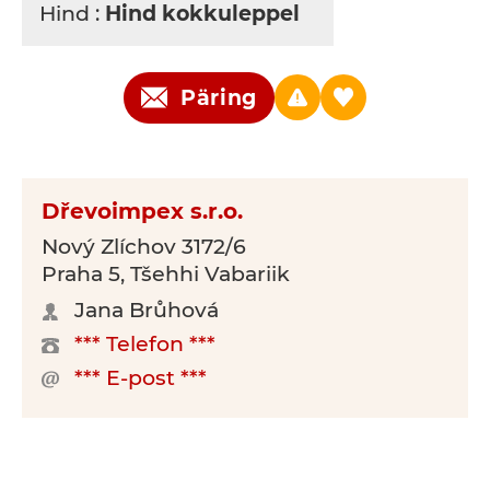
Hind :
Hind kokkuleppel
Päring
Dřevoimpex s.r.o.
Nový Zlíchov 3172/6
Praha 5, Tšehhi Vabariik
Jana Brůhová
*** Telefon ***
*** E-post ***