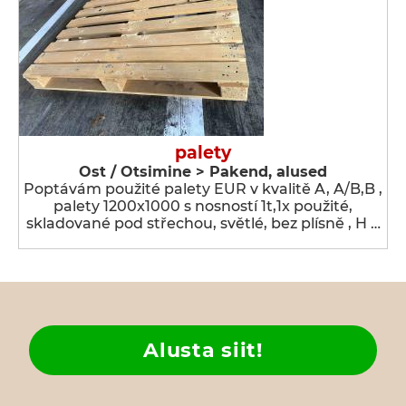
palety
Ost / Otsimine > Pakend, alused
Poptávám použité palety EUR v kvalitě A, A/B,B ,
palety 1200x1000 s nosností 1t,1x použité,
skladované pod střechou, světlé, bez plísně , H …
Alusta siit!