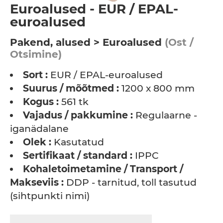
Euroalused - EUR / EPAL-
euroalused
Pakend, alused > Euroalused
(Ost /
Otsimine)
Sort :
EUR / EPAL-euroalused
Suurus / mõõtmed :
1200 x 800 mm
Kogus :
561 tk
Vajadus / pakkumine :
Regulaarne -
iganädalane
Olek :
Kasutatud
Sertifikaat / standard :
IPPC
Kohaletoimetamine / Transport /
Makseviis :
DDP - tarnitud, toll tasutud
(sihtpunkti nimi)