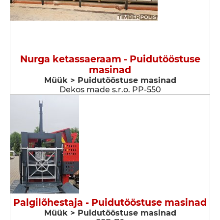
Nurga ketassaeraam - Puidutööstuse
masinad
Müük > Puidutööstuse masinad
Dekos made s.r.o. PP-550
Palgilõhestaja - Puidutööstuse masinad
Müük > Puidutööstuse masinad