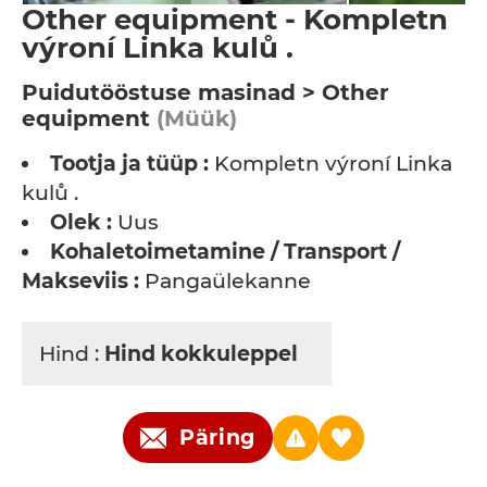
Other equipment - Kompletn
výroní Linka kulů .
Puidutööstuse masinad > Other
equipment
(Müük)
Tootja ja tüüp :
Kompletn výroní Linka
kulů .
Olek :
Uus
Kohaletoimetamine / Transport /
Makseviis :
Pangaülekanne
Hind :
Hind kokkuleppel
Päring