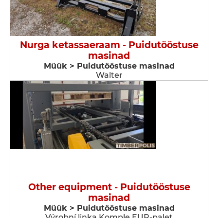
Nurga ketassaeraam - Puidutööstuse
masinad
Müük > Puidutööstuse masinad
Walter
Other equipment - Puidutööstuse
masinad
Müük > Puidutööstuse masinad
Výrobní linka Komple EUR-palet