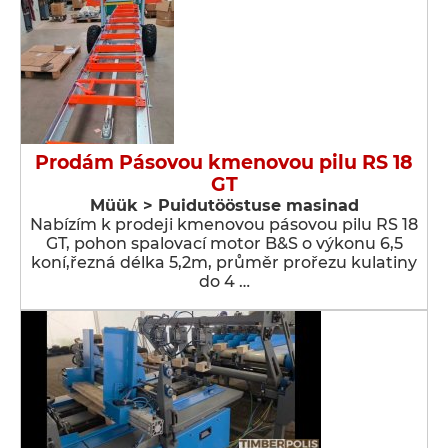
Prodám Pásovou kmenovou pilu RS 18
GT
Müük > Puidutööstuse masinad
Nabízím k prodeji kmenovou pásovou pilu RS 18
GT, pohon spalovací motor B&S o výkonu 6,5
koní,řezná délka 5,2m, průměr prořezu kulatiny
do 4 …