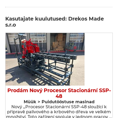
Kasutajate kuulutused: Drekos Made
s.r.o
Prodám Nový Procesor Stacionární SSP-
48
Müük > Puidutööstuse masinad
Nový ,,Procesor Stacionární SSP-48 sloužící k
přípravě palivového a krbového dřeva ve velkém
množství. Toto zařízení spojuje v jednom pracov …