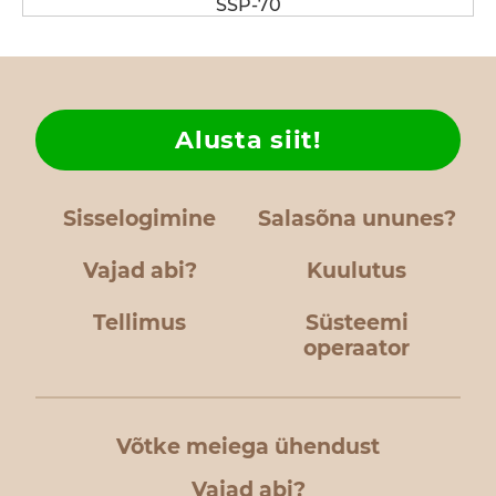
SSP-70
Alusta siit!
Sisselogimine
Salasõna ununes?
Vajad abi?
Kuulutus
Tellimus
Süsteemi
operaator
Võtke meiega ühendust
Vajad abi?