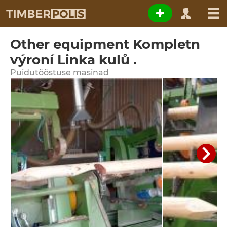
Other equipment Kompletn
výroní Linka kulů .
Puidutööstuse masinad