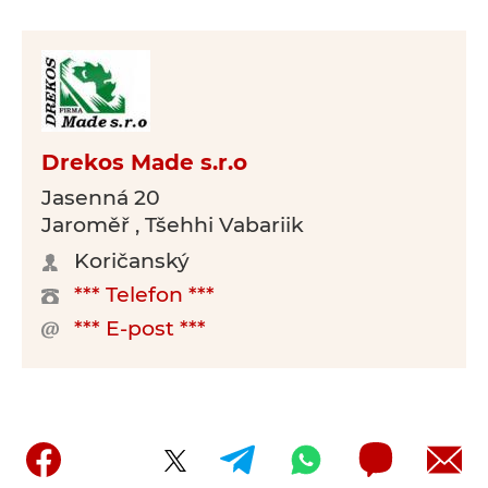
Drekos Made s.r.o
Jasenná 20
Jaroměř , Tšehhi Vabariik
Koričanský
*** Telefon ***
*** E-post ***