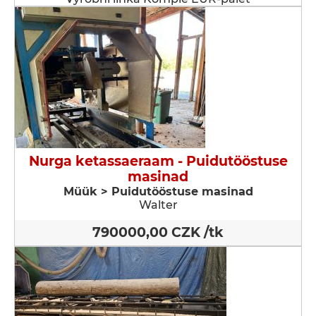
Nurga ketassaeraam - Puidutööstuse
masinad
Müük > Puidutööstuse masinad
Walter
790000,00 CZK /tk