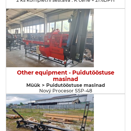
2 ks kompletní sestava . K ceně + 21%DPH
Other equipment - Puidutööstuse
masinad
Müük > Puidutööstuse masinad
Nový Procesor SSP-48