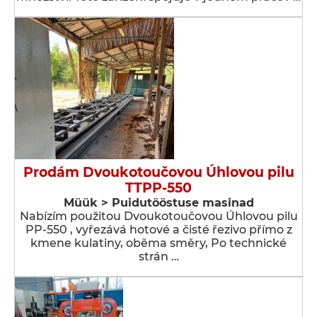
Prodám Dvoukotoučovou Úhlovou pilu
TTPP-550
Müük > Puidutööstuse masinad
Nabízím použitou Dvoukotoučovou Úhlovou pilu
PP-550 , vyřezává hotové a čisté řezivo přímo z
kmene kulatiny, oběma směry, Po technické
strán …