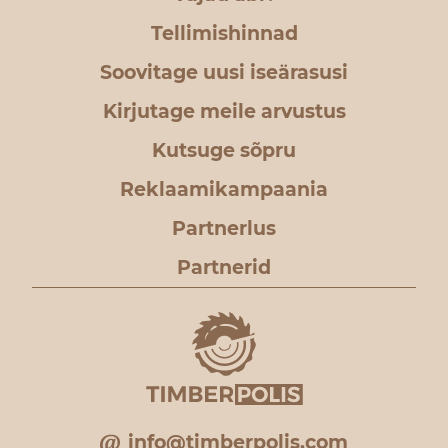
Tellimishinnad
Soovitage uusi iseärasusi
Kirjutage meile arvustus
Kutsuge sõpru
Reklaamikampaania
Partnerlus
Partnerid
info@timberpolis.com