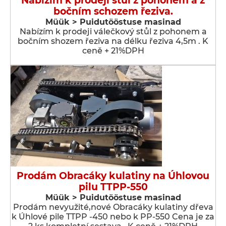
Nabízím k prodeji stůl z pohonem a z
bočním schozem řeziva.
Müük > Puidutööstuse masinad
Nabízím k prodeji válečkový stůl z pohonem a
bočním shozem řeziva na délku řeziva 4,5m . K
ceně + 21%DPH
Prodám Obracáky kulatiny na Úhlovou
pilu TTPP-550
Müük > Puidutööstuse masinad
Prodám nevyužité,nové Obracáky kulatiny dřeva
k Úhlové pile TTPP -450 nebo k PP-550 Cena je za