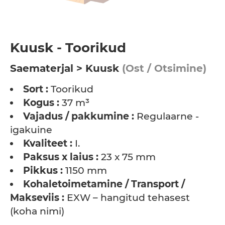
Kuusk - Toorikud
Saematerjal > Kuusk
(Ost / Otsimine)
Sort :
Toorikud
Kogus :
37 m³
Vajadus / pakkumine :
Regulaarne -
igakuine
Kvaliteet :
I.
Paksus x laius :
23 x 75 mm
Pikkus :
1150 mm
Kohaletoimetamine / Transport /
Makseviis :
EXW – hangitud tehasest
(koha nimi)