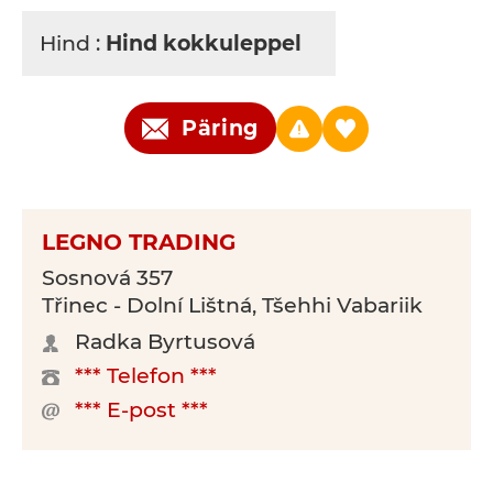
Hind :
Hind kokkuleppel
Päring
LEGNO TRADING
Sosnová 357
Třinec - Dolní Lištná, Tšehhi Vabariik
Radka Byrtusová
*** Telefon ***
*** E-post ***