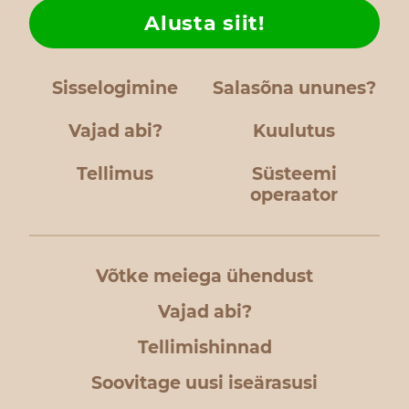
Alusta siit!
Sisselogimine
Salasõna ununes?
Vajad abi?
Kuulutus
Tellimus
Süsteemi
operaator
Võtke meiega ühendust
Vajad abi?
Tellimishinnad
Soovitage uusi iseärasusi