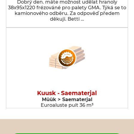
Dobrý den. máte možnost udělat hranoly
38x95x1220 frézováné pro palety GMA. Týká se to
kamionového odběru. Za odpověď předem
děkuji. Betti …
Kuusk - Saematerjal
Müük > Saematerjal
Euroaluste puit 36 m³