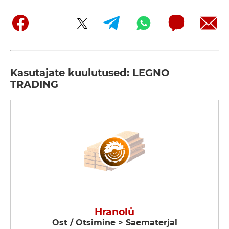
Kasutajate kuulutused: LEGNO
TRADING
Hranolů
Ost / Otsimine > Saematerjal