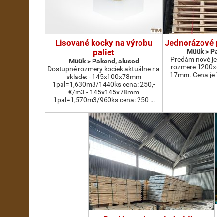
Lisované kocky na výrobu
Jednorázové 
paliet
Müük > Pa
Predám nové je
Müük > Pakend, alused
rozmere 1200x
Dostupné rozmery kociek aktuálne na
17mm. Cena je 
sklade: - 145x100x78mm
1pal=1,630m3/1440ks cena: 250,-
€/m3 - 145x145x78mm
1pal=1,570m3/960ks cena: 250 …