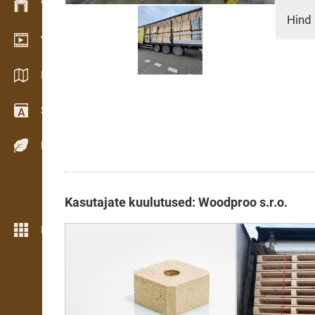
Varude haldamine
Hind 
Videogalerii
Kataloogid / Brošüürid
Sõnastik
Puiduliigid
Kasutajate kuulutused: Woodproo s.r.o.
Rohkem funktsioone