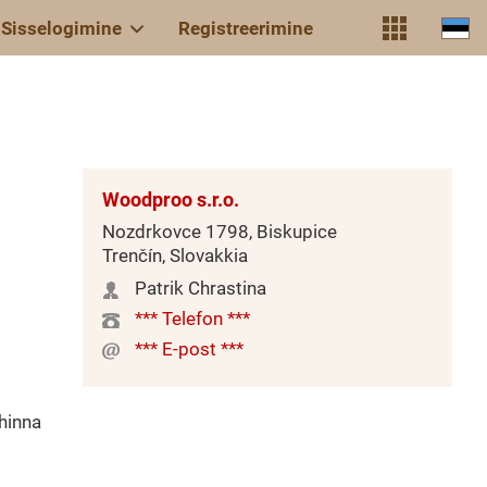
Sisselogimine
Registreerimine
Woodproo s.r.o.
Nozdrkovce 1798, Biskupice
Trenčín, Slovakkia
Patrik Chrastina
*** Telefon ***
*** E-post ***
hinna