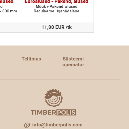
alused
Euroalused - Pakend, alused
ed
Müük > Pakend, alused
 x 800 mm
Regulaarne - iganädalane
11,00 EUR /tk
Tellimus
Süsteemi
operaator
info@timberpolis.com