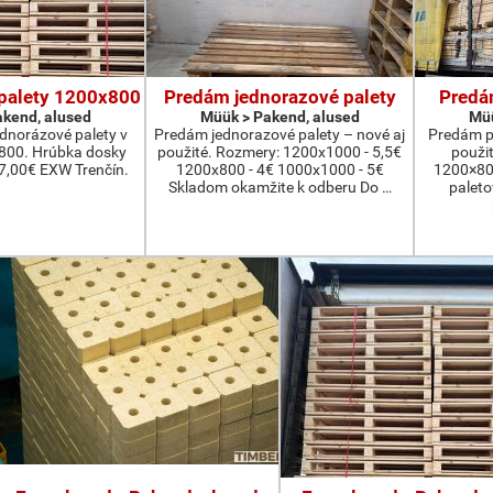
palety 1200x800
Predám jednorazové palety
Predá
kend, alused
Müük > Pakend, alused
Müü
dnorázové palety v
Predám jednorazové palety – nové aj
Predám p
800. Hrúbka dosky
použité. Rozmery: 1200x1000 - 5,5€
použi
7,00€ EXW Trenčín.
1200x800 - 4€ 1000x1000 - 5€
1200×800
Skladom okamžite k odberu Do …
palet