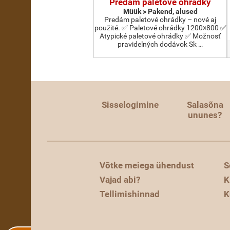
Predám paletové ohrádky
Müük > Pakend, alused
Predám paletové ohrádky – nové aj
použité. ✅ Paletové ohrádky 1200×800 ✅
Atypické paletové ohrádky ✅ Možnosť
pravidelných dodávok Sk …
Sisselogimine
Salasõna
ununes?
Võtke meiega ühendust
S
Vajad abi?
K
Tellimishinnad
K