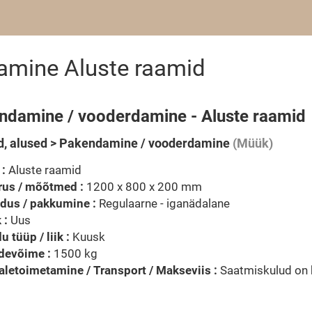
amine Aluste raamid
ndamine / vooderdamine - Aluste raamid
, alused > Pakendamine / vooderdamine
(Müük)
 :
Aluste raamid
rus / mõõtmed :
1200 x 800 x 200 mm
dus / pakkumine :
Regulaarne - iganädalane
 :
Uus
u tüüp / liik :
Kuusk
devõime :
1500 kg
letoimetamine / Transport / Makseviis :
Saatmiskulud on 