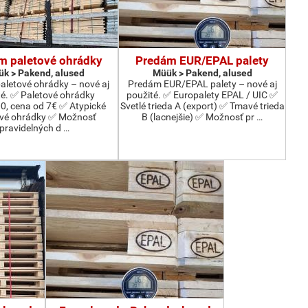
m paletové ohrádky
Predám EUR/EPAL palety
k > Pakend, alused
Müük > Pakend, alused
aletové ohrádky – nové aj
Predám EUR/EPAL palety – nové aj
té. ✅ Paletové ohrádky
použité. ✅ Europalety EPAL / UIC ✅
, cena od 7€ ✅ Atypické
Svetlé trieda A (export) ✅ Tmavé trieda
ové ohrádky ✅ Možnosť
B (lacnejšie) ✅ Možnosť pr …
pravidelných d …