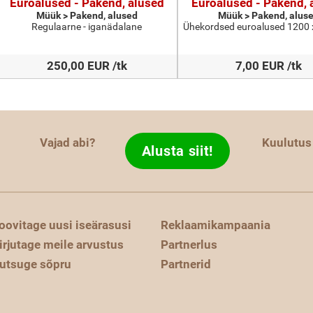
Euroalused - Pakend, alused
Euroalused - Pakend, 
Müük > Pakend, alused
Müük > Pakend, alus
Regulaarne - iganädalane
Ühekordsed euroalused 1200
250,00 EUR /tk
7,00 EUR /tk
Vajad abi?
Kuulutus
Alusta siit!
oovitage uusi iseärasusi
Reklaamikampaania
irjutage meile arvustus
Partnerlus
utsuge sõpru
Partnerid