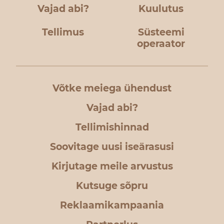
Vajad abi?
Kuulutus
Tellimus
Süsteemi
operaator
Võtke meiega ühendust
Vajad abi?
Tellimishinnad
Soovitage uusi iseärasusi
Kirjutage meile arvustus
Kutsuge sõpru
Reklaamikampaania