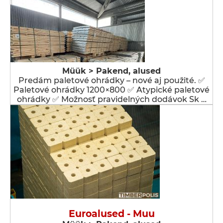
Müük > Pakend, alused
Predám paletové ohrádky – nové aj použité. ✅
Paletové ohrádky 1200×800 ✅ Atypické paletové
ohrádky ✅ Možnosť pravidelných dodávok Sk …
Euroalused - Muu