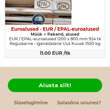
Euroalused - EUR / EPAL-euroalused
Müük > Pakend, alused
EUR / EPAL-euroalused 1200 x 800 mm 924 tk
Regulaarne - iganädalane Uus Kuusk 1500 kg
11.00 EUR /tk
Alusta siit!
Sisselogimine
Salasõna ununes?