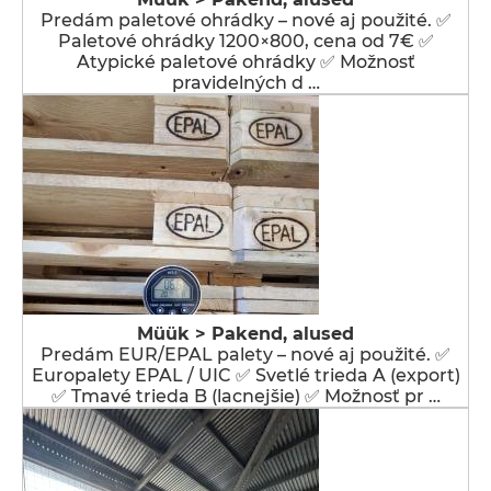
Predám paletové ohrádky – nové aj použité. ✅
Paletové ohrádky 1200×800, cena od 7€ ✅
Atypické paletové ohrádky ✅ Možnosť
pravidelných d …
Müük > Pakend, alused
Predám EUR/EPAL palety – nové aj použité. ✅
Europalety EPAL / UIC ✅ Svetlé trieda A (export)
✅ Tmavé trieda B (lacnejšie) ✅ Možnosť pr …