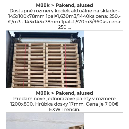
Müük > Pakend, alused
Dostupné rozmery kociek aktuálne na sklade: -
145x100x78mm 1pal=1,630m3/1440ks cena: 250,-
€/m3 - 145x145x78mm 1pal=1,570m3/960ks cena:
250 …
Müük > Pakend, alused
Predám nové jednorázové palety v rozmere
1200x800. Hrúbka dosky 17mm. Cena je 7,00€
EXW Trenčín.