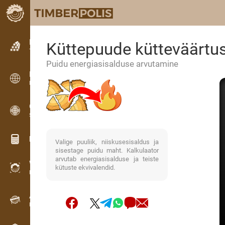
Kuulutused
Küttepuude kütteväärtu
Tekstkuulutused
Puidu energiasisalduse arvutamine
Kuulutused
Rahvusvahelised kuulutused
OPTI-TIMB
Saekavad
Puidu kalkulaatorid
Valige puuliik, niiskusesisaldus ja
sisestage puidu maht. Kalkulaator
arvutab energiasisalduse ja teiste
WoodProfi
kütuste ekvivalendid.
Puidumaht AI-ga
Andmesalvesti
Puidu inventuur välitöödel