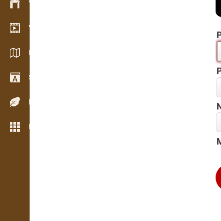
Varude haldamine
Videogalerii
P
Kataloogid / Brošüürid
P
Sõnastik
Puiduliigid
N
Rohkem funktsioone
M