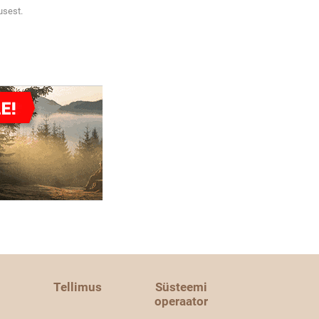
usest.
Tellimus
Süsteemi
operaator