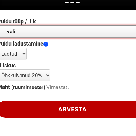
---
uidu tüüp / liik
uidu ladustamine
iiskus
aht (
)
ruumimeeter
ARVESTA