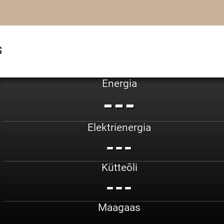
s
Energia
---
Elektrienergia
---
Kütteõli
---
Maagaas