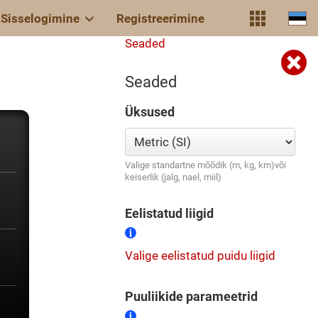
Sisselogimine
Registreerimine
Seaded
Seaded
Üksused
Valige standartne mõõdik (m, kg, km)või
keiserlik (jalg, nael, miil)
Eelistatud liigid
Valige eelistatud puidu liigid
Puuliikide parameetrid