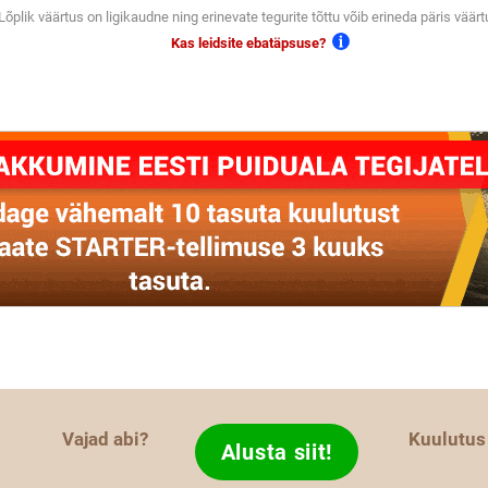
Lõplik väärtus on ligikaudne ning erinevate tegurite tõttu võib erineda päris väärt
Kas leidsite ebatäpsuse?
Vajad abi?
Kuulutus
Alusta siit!