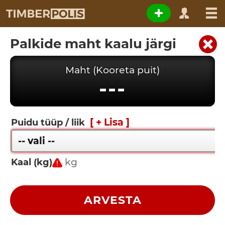
Palkide maht kaalu järgi
Maht (Kooreta puit)
---
[ + Lisa ]
Puidu tüüp / liik
Kaal (kg)
ARVESTA