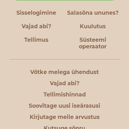
Sisselogimine
Salasõna ununes?
Vajad abi?
Kuulutus
Tellimus
Süsteemi
operaator
Võtke meiega ühendust
Vajad abi?
Tellimishinnad
Soovitage uusi iseärasusi
Kirjutage meile arvustus
Kutsuge sõpru