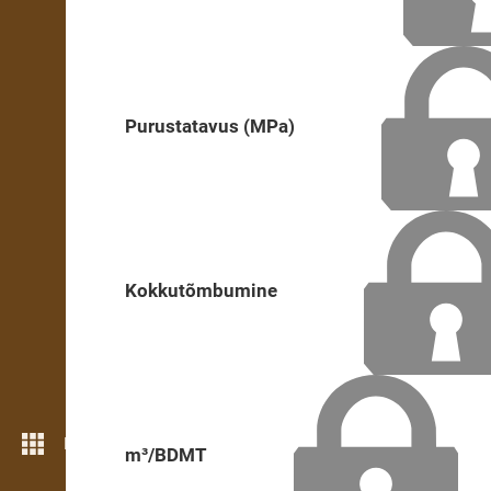
Purustatavus (MPa)
Kokkutõmbumine
Rohkem funktsioone
m³/BDMT