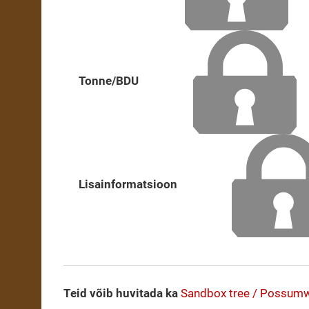
Tonne/BDU
Lisainformatsioon
Teid võib huvitada ka
Sandbox tree / Possumwo