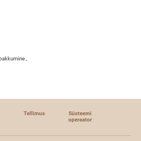
pakkumine ,
Tellimus
Süsteemi
operaator