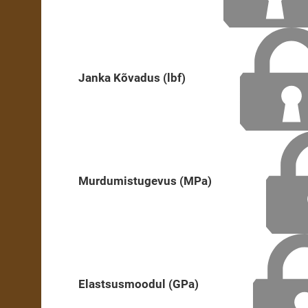
Janka Kõvadus (lbf)
Murdumistugevus (MPa)
Elastsusmoodul (GPa)