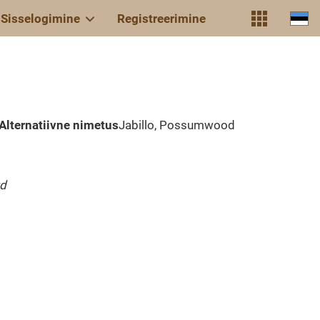
Sisselogimine
Registreerimine
Alternatiivne nimetus
Jabillo, Possumwood
ud