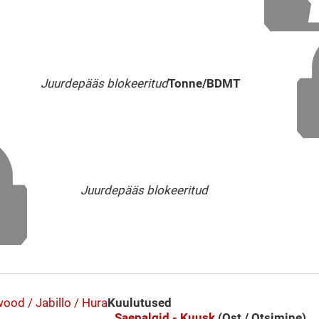
Juurdepääs blokeeritud
Tonne/BDMT
Juurdepääs blokeeritud
od / Jabillo / Hura
Kuulutused
Saepalgid - Kuusk
(Ost / Otsimine)