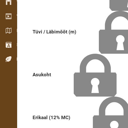
Varude haldamine
Videogalerii
Kataloogid / Brošüürid
Tüvi / Läbimõõt (m)
Sõnastik
Puiduliigid
Asukoht
Erikaal (12% MC)