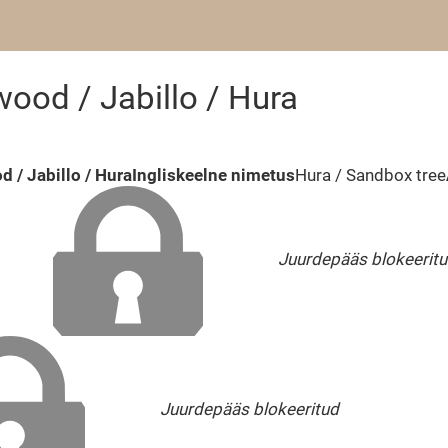
ood / Jabillo / Hura
 / Jabillo / Hura
Ingliskeelne nimetus
Hura / Sandbox tree
Juurdepääs blokeerit
Juurdepääs blokeeritud