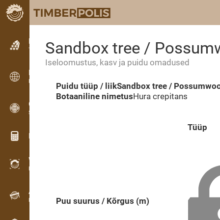
Kuulutused
Sandbox tree / Possumw
Tekstkuulutused
Iseloomustus, kasv ja puidu omadused
Kuulutused
Rahvusvahelised kuulutused
Puidu tüüp / liik
Sandbox tree / Possumwood
Botaaniline nimetus
Hura crepitans
OPTI-TIMB
Saekavad
Tüüp
Puidu kalkulaatorid
WoodProfi
Puidumaht AI-ga
Andmesalvesti
Puu suurus / Kõrgus (m)
Puidu inventuur välitöödel