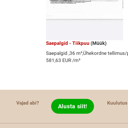
Saepalgid - Tiikpuu
(Müük)
Saepalgid ,36 m³,Ühekordne tellimus/
581,63 EUR /m³
Vajad abi?
Kuulutus
Alusta siit!