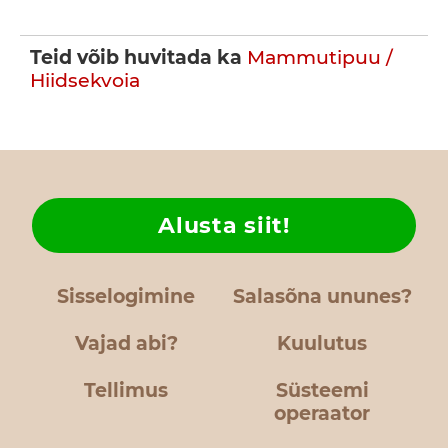
Teid võib huvitada ka
Mammutipuu /
Hiidsekvoia
Alusta siit!
Sisselogimine
Salasõna ununes?
Vajad abi?
Kuulutus
Tellimus
Süsteemi
operaator