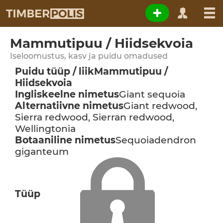
Mammutipuu / Hiidsekvoia
Iseloomustus, kasv ja puidu omadused
Puidu tüüp / liik
Mammutipuu /
Hiidsekvoia
Ingliskeelne nimetus
Giant sequoia
Alternatiivne nimetus
Giant redwood,
Sierra redwood, Sierran redwood,
Wellingtonia
Botaaniline nimetus
Sequoiadendron
giganteum
Tüüp