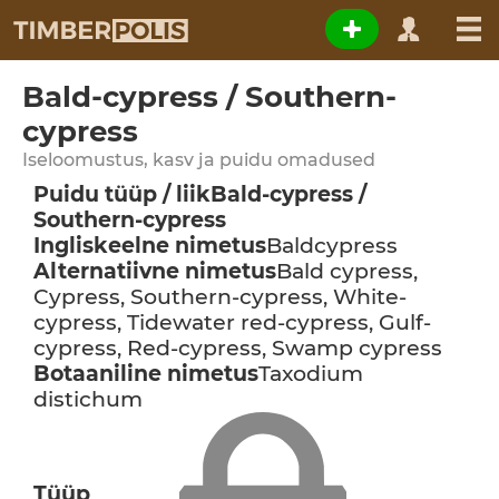
Bald-cypress / Southern-
cypress
Iseloomustus, kasv ja puidu omadused
Puidu tüüp / liik
Bald-cypress /
Southern-cypress
Ingliskeelne nimetus
Baldcypress
Alternatiivne nimetus
Bald cypress,
Cypress, Southern-cypress, White-
cypress, Tidewater red-cypress, Gulf-
cypress, Red-cypress, Swamp cypress
Botaaniline nimetus
Taxodium
distichum
Tüüp