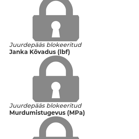
Juurdepääs blokeeritud
Janka Kõvadus (lbf)
Juurdepääs blokeeritud
Murdumistugevus (MPa)