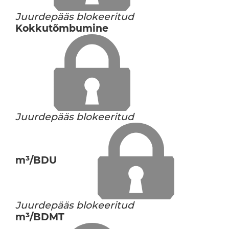
Juurdepääs blokeeritud
Kokkutõmbumine
Juurdepääs blokeeritud
m³/BDU
Juurdepääs blokeeritud
m³/BDMT