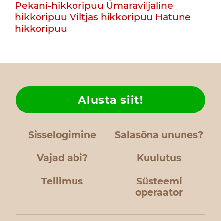
Pekani-hikkoripuu
Ümaraviljaline
hikkoripuu
Viltjas hikkoripuu
Hatune
hikkoripuu
Alusta siit!
Sisselogimine
Salasõna ununes?
Vajad abi?
Kuulutus
Tellimus
Süsteemi
operaator