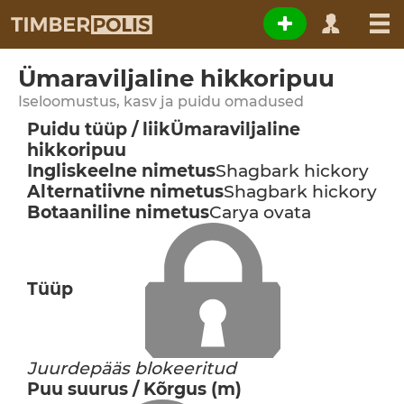
Ümaraviljaline hikkoripuu
Iseloomustus, kasv ja puidu omadused
Puidu tüüp / liik
Ümaraviljaline
hikkoripuu
Ingliskeelne nimetus
Shagbark hickory
Alternatiivne nimetus
Shagbark hickory
Botaaniline nimetus
Carya ovata
Tüüp
Juurdepääs blokeeritud
Puu suurus / Kõrgus (m)