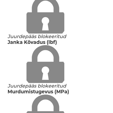
Juurdepääs blokeeritud
Janka Kõvadus (lbf)
Juurdepääs blokeeritud
Murdumistugevus (MPa)