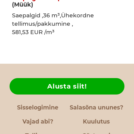
(Müük)
Saepalgid ,36 m³,Ühekordne
tellimus/pakkumine ,
581,53 EUR /m³
Alusta siit!
Sisselogimine
Salasõna ununes?
Vajad abi?
Kuulutus