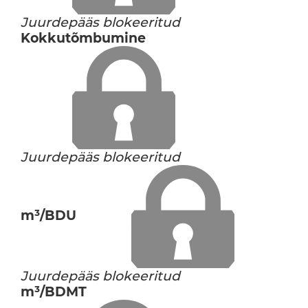
Juurdepääs blokeeritud
Kokkutõmbumine
Juurdepääs blokeeritud
m³/BDU
Juurdepääs blokeeritud
m³/BDMT