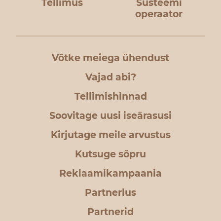
Tellimus
Süsteemi
operaator
Võtke meiega ühendust
Vajad abi?
Tellimishinnad
Soovitage uusi iseärasusi
Kirjutage meile arvustus
Kutsuge sõpru
Reklaamikampaania
Partnerlus
Partnerid