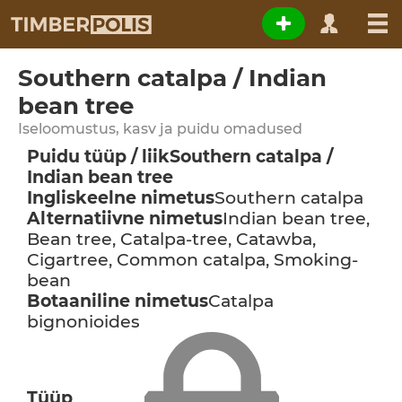
Southern catalpa / Indian
bean tree
Iseloomustus, kasv ja puidu omadused
Puidu tüüp / liik
Southern catalpa /
Indian bean tree
Ingliskeelne nimetus
Southern catalpa
Alternatiivne nimetus
Indian bean tree,
Bean tree, Catalpa-tree, Catawba,
Cigartree, Common catalpa, Smoking-
bean
Botaaniline nimetus
Catalpa
bignonioides
Tüüp