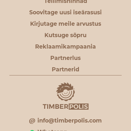
Tellimishinnad
Soovitage uusi iseärasusi
Kirjutage meile arvustus
Kutsuge sõpru
Reklaamikampaania
Partnerlus
Partnerid
info@timberpolis.com