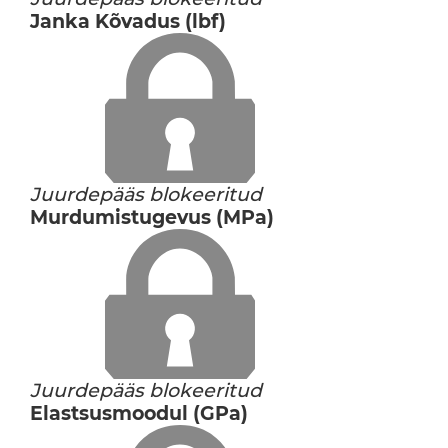
Janka Kõvadus (lbf)
Juurdepääs blokeeritud
Murdumistugevus (MPa)
Juurdepääs blokeeritud
Elastsusmoodul (GPa)