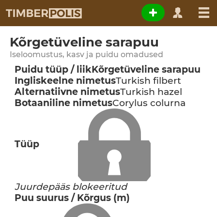
Kõrgetüveline sarapuu
Iseloomustus, kasv ja puidu omadused
Puidu tüüp / liik
Kõrgetüveline sarapuu
Ingliskeelne nimetus
Turkish filbert
Alternatiivne nimetus
Turkish hazel
Botaaniline nimetus
Corylus colurna
Tüüp
Juurdepääs blokeeritud
Puu suurus / Kõrgus (m)