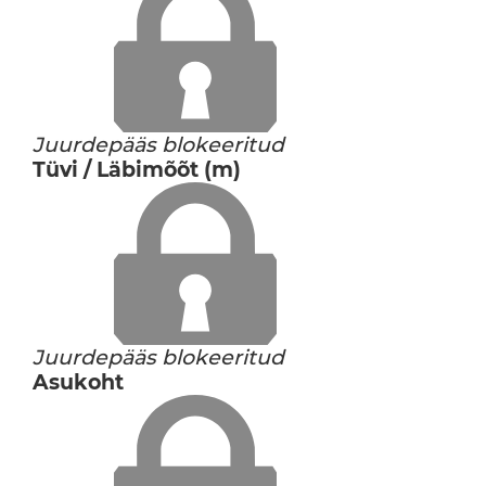
Juurdepääs blokeeritud
Tüvi / Läbimõõt (m)
Juurdepääs blokeeritud
Asukoht