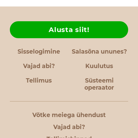
Alusta siit!
Sisselogimine
Salasõna ununes?
Vajad abi?
Kuulutus
Tellimus
Süsteemi
operaator
Võtke meiega ühendust
Vajad abi?