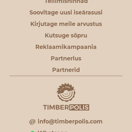
Tellimishinnad
Soovitage uusi iseärasusi
Kirjutage meile arvustus
Kutsuge sõpru
Reklaamikampaania
Partnerlus
Partnerid
info@timberpolis.com