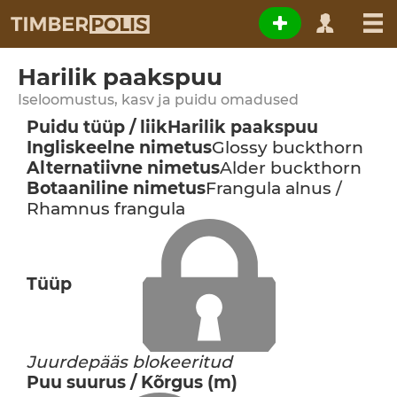
Harilik paakspuu
Iseloomustus, kasv ja puidu omadused
Puidu tüüp / liik
Harilik paakspuu
Ingliskeelne nimetus
Glossy buckthorn
Alternatiivne nimetus
Alder buckthorn
Botaaniline nimetus
Frangula alnus /
Rhamnus frangula
Tüüp
Juurdepääs blokeeritud
Puu suurus / Kõrgus (m)