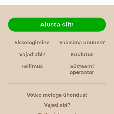
Alusta siit!
Sisselogimine
Salasõna ununes?
Vajad abi?
Kuulutus
Tellimus
Süsteemi
operaator
Võtke meiega ühendust
Vajad abi?