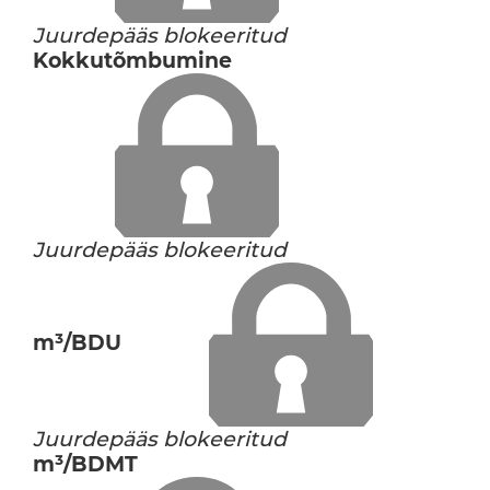
Juurdepääs blokeeritud
Kokkutõmbumine
Juurdepääs blokeeritud
m³/BDU
Juurdepääs blokeeritud
m³/BDMT