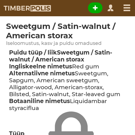
Sweetgum / Satin-walnut /
American storax
Iseloomustus, kasv ja puidu omadused
Puidu tüüp / liik
Sweetgum / Satin-
walnut / American storax
Ingliskeelne nimetus
Red gum
Alternatiivne nimetus
Sweetgum,
Sapgum, American sweetgum,
Alligator-wood, American-storax,
Bilsted, Satin-walnut, Star-leaved gum
Botaaniline nimetus
Liquidambar
styraciflua
Tüüp