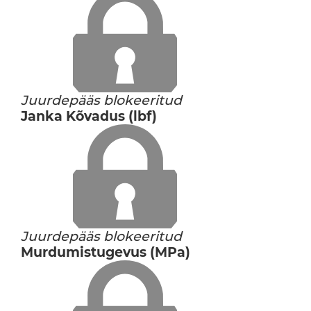
Juurdepääs blokeeritud
Janka Kõvadus (lbf)
Juurdepääs blokeeritud
Murdumistugevus (MPa)