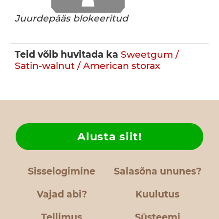
Juurdepääs blokeeritud
Teid võib huvitada ka
Sweetgum /
Satin-walnut / American storax
Alusta siit!
Sisselogimine
Salasõna ununes?
Vajad abi?
Kuulutus
Tellimus
Süsteemi