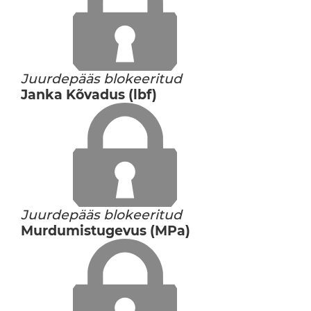
Juurdepääs blokeeritud
Janka Kõvadus (lbf)
Juurdepääs blokeeritud
Murdumistugevus (MPa)