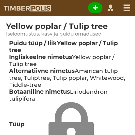
Yellow poplar / Tulip tree
Iseloomustus, kasv ja puidu omadused
Puidu tüüp / liik
Yellow poplar / Tulip
tree
Ingliskeelne nimetus
Yellow poplar /
Tulip tree
Alternatiivne nimetus
American tulip
tree, Tuliptree, Tulip poplar, Whitewood,
Fiddle-tree
Botaaniline nimetus
Liriodendron
tulipifera
Tüüp