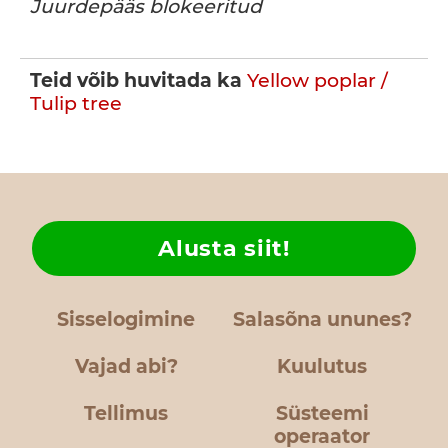
Juurdepääs blokeeritud
Teid võib huvitada ka
Yellow poplar /
Tulip tree
Alusta siit!
Sisselogimine
Salasõna ununes?
Vajad abi?
Kuulutus
Tellimus
Süsteemi
operaator