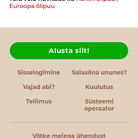
Euroopa õlipuu
Alusta siit!
Sisselogimine
Salasõna ununes?
Vajad abi?
Kuulutus
Tellimus
Süsteemi
operaator
Võtke meiega ühendust