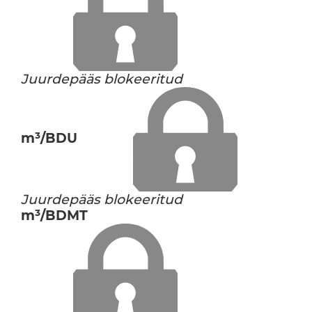
Juurdepääs blokeeritud
m³/BDU
Juurdepääs blokeeritud
m³/BDMT