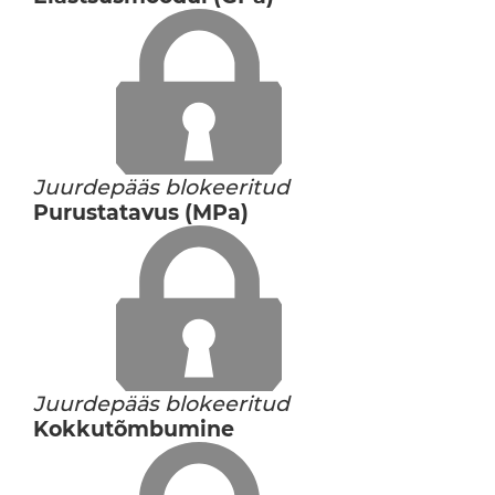
Juurdepääs blokeeritud
Purustatavus (MPa)
Juurdepääs blokeeritud
Kokkutõmbumine