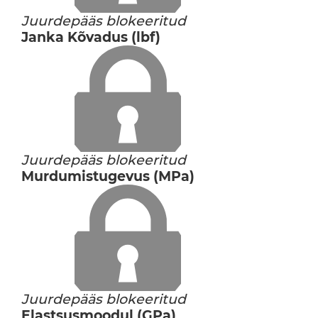
Juurdepääs blokeeritud
Janka Kõvadus (lbf)
Juurdepääs blokeeritud
Murdumistugevus (MPa)
Juurdepääs blokeeritud
Elastsusmoodul (GPa)