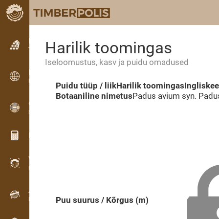
Kuulutused
Harilik toomingas
Tekstkuulutused
Iseloomustus, kasv ja puidu omadused
Kuulutused
Rahvusvahelised kuulutused
Puidu tüüp / liik
Harilik toomingas
Ingliske
Botaaniline nimetus
Padus avium syn. Pad
OPTI-TIMB
Saekavad
Puidu kalkulaatorid
WoodProfi
Puidumaht AI-ga
Andmesalvesti
Puu suurus / Kõrgus (m)
Puidu inventuur välitöödel