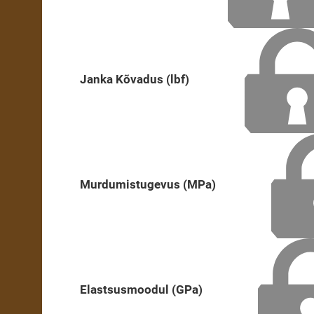
Janka Kõvadus (lbf)
Murdumistugevus (MPa)
Elastsusmoodul (GPa)