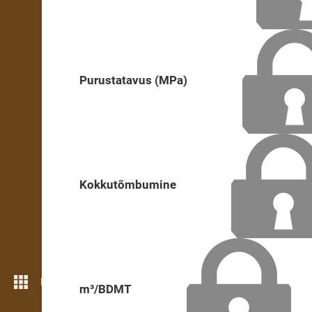
Purustatavus (MPa)
Kokkutõmbumine
Rohkem funktsioone
m³/BDMT