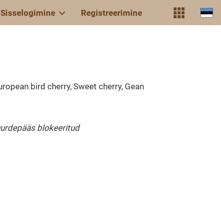
Sisselogimine
Registreerimine
European bird cherry, Sweet cherry, Gean
urdepääs blokeeritud