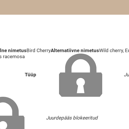
elne nimetus
Bird Cherry
Alternatiivne nimetus
Wild cherry, 
us racemosa
Tüüp
Ju
Juurdepääs blokeeritud