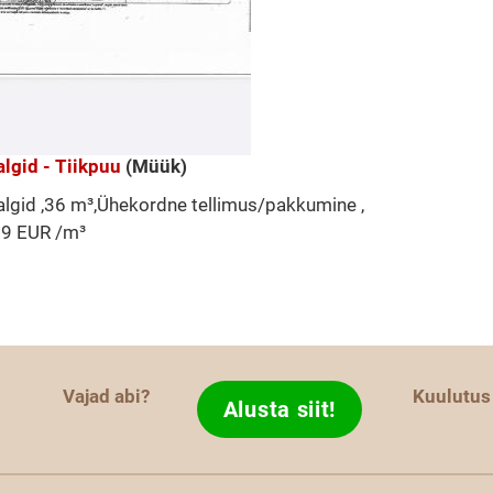
lgid - Tiikpuu
(Müük)
lgid ,36 m³,Ühekordne tellimus/pakkumine ,
59 EUR /m³
Vajad abi?
Kuulutus
Alusta siit!