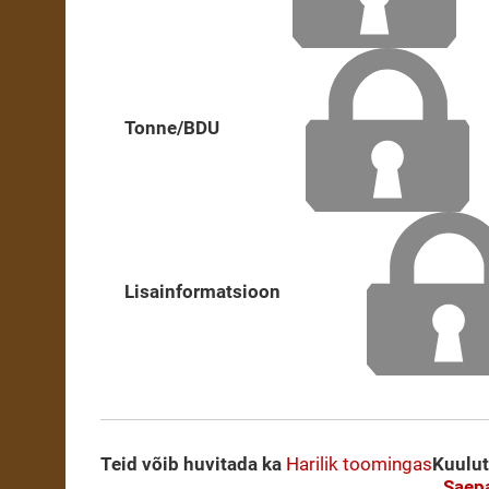
Tonne/BDU
Lisainformatsioon
Teid võib huvitada ka
Harilik toomingas
Kuulu
Saepa