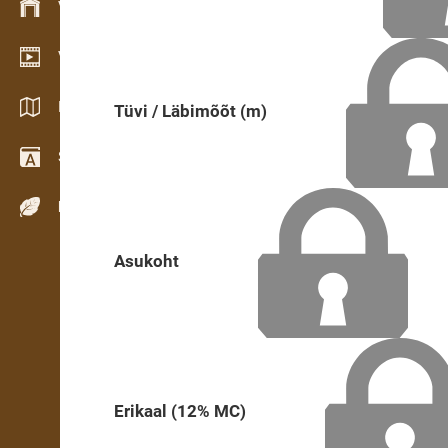
Varude haldamine
Videogalerii
Kataloogid / Brošüürid
Tüvi / Läbimõõt (m)
Sõnastik
Puiduliigid
Asukoht
Erikaal (12% MC)