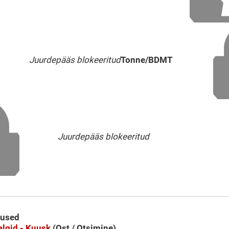
Juurdepääs blokeeritud
Tonne/BDMT
Juurdepääs blokeeritud
tused
lgid - Kuusk
(Ost / Otsimine)