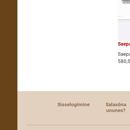
Saepa
Saepa
580,
Sisselogimine
Salasõna
ununes?