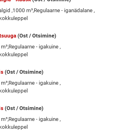
lgid ,1000 m³,Regulaarne - iganädalane ,
kokkuleppel
atsuuga
(Ost / Otsimine)
m³,Regulaarne - igakuine ,
kokkuleppel
is
(Ost / Otsimine)
m³,Regulaarne - igakuine ,
kokkuleppel
is
(Ost / Otsimine)
m³,Regulaarne - igakuine ,
kokkuleppel