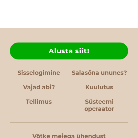
Alusta siit!
Sisselogimine
Salasõna ununes?
Vajad abi?
Kuulutus
Tellimus
Süsteemi
operaator
Võtke meiega ühendust