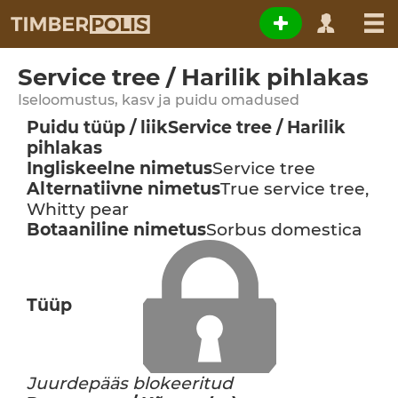
Service tree / Harilik pihlakas
Iseloomustus, kasv ja puidu omadused
Puidu tüüp / liik
Service tree / Harilik
pihlakas
Ingliskeelne nimetus
Service tree
Alternatiivne nimetus
True service tree,
Whitty pear
Botaaniline nimetus
Sorbus domestica
Tüüp
Juurdepääs blokeeritud