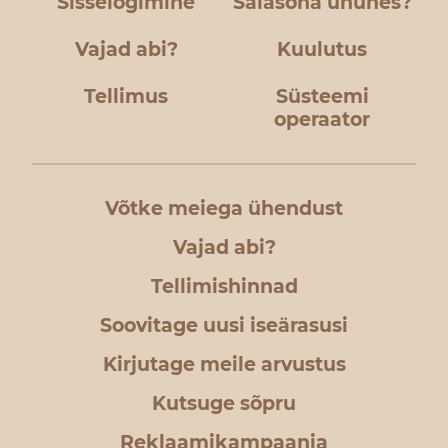
Sisselogimine
Salasõna ununes?
Vajad abi?
Kuulutus
Tellimus
Süsteemi
operaator
Võtke meiega ühendust
Vajad abi?
Tellimishinnad
Soovitage uusi iseärasusi
Kirjutage meile arvustus
Kutsuge sõpru
Reklaamikampaania