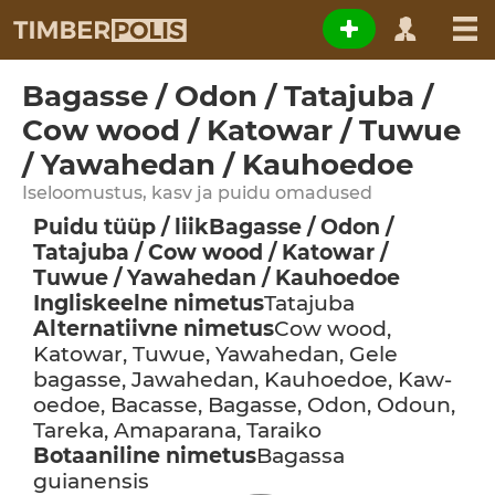
Bagasse / Odon / Tatajuba /
Cow wood / Katowar / Tuwue
/ Yawahedan / Kauhoedoe
Iseloomustus, kasv ja puidu omadused
Puidu tüüp / liik
Bagasse / Odon /
Tatajuba / Cow wood / Katowar /
Tuwue / Yawahedan / Kauhoedoe
Ingliskeelne nimetus
Tatajuba
Alternatiivne nimetus
Cow wood,
Katowar, Tuwue, Yawahedan, Gele
bagasse, Jawahedan, Kauhoedoe, Kaw-
oedoe, Bacasse, Bagasse, Odon, Odoun,
Tareka, Amaparana, Taraiko
Botaaniline nimetus
Bagassa
guianensis