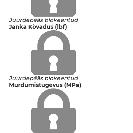
Juurdepääs blokeeritud
Janka Kõvadus (lbf)
Juurdepääs blokeeritud
Murdumistugevus (MPa)