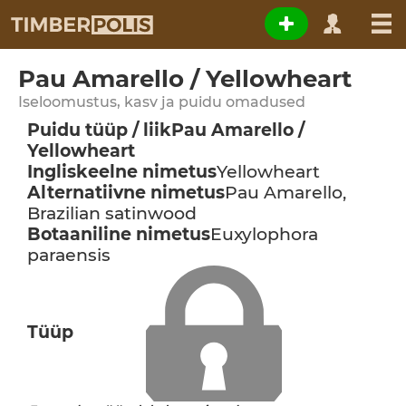
Pau Amarello / Yellowheart
Iseloomustus, kasv ja puidu omadused
Puidu tüüp / liik
Pau Amarello /
Yellowheart
Ingliskeelne nimetus
Yellowheart
Alternatiivne nimetus
Pau Amarello,
Brazilian satinwood
Botaaniline nimetus
Euxylophora
paraensis
Tüüp