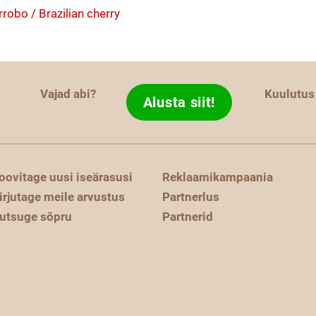
robo / Brazilian cherry
Vajad abi?
Kuulutus
Alusta siit!
oovitage uusi iseärasusi
Reklaamikampaania
irjutage meile arvustus
Partnerlus
utsuge sõpru
Partnerid