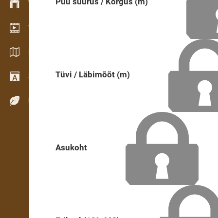
Puu suurus / Kõrgus (m)
Varude haldamine
Videogalerii
Kataloogid / Brošüürid
Tüvi / Läbimõõt (m)
Sõnastik
Puiduliigid
Asukoht