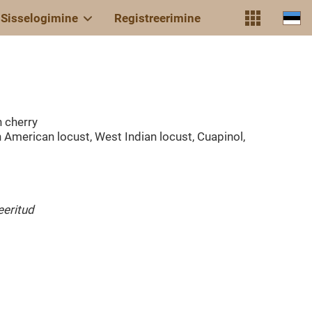
Sisselogimine
Registreerimine
n cherry
h American locust, West Indian locust, Cuapinol,
eeritud