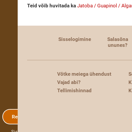
Teid võib huvitada ka
Jatoba / Guapinol / Algar
Sisselogimine
Salasõna
ununes?
Võtke meiega ühendust
S
Vajad abi?
K
Tellimishinnad
K
Registreerimine
Sisselogimine