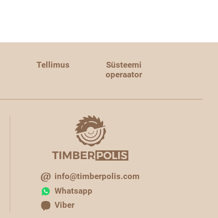
Tellimus
Süsteemi
operaator
info@timberpolis.com
Whatsapp
Viber