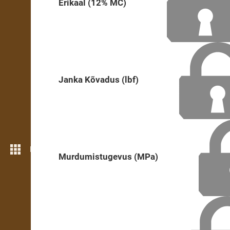
Erikaal (12% MC)
Janka Kõvadus (lbf)
Rohkem funktsioone
Murdumistugevus (MPa)