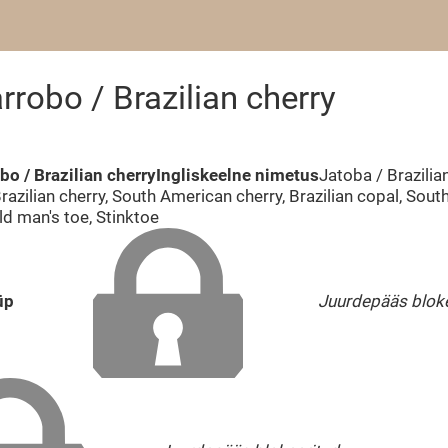
rrobo / Brazilian cherry
bo / Brazilian cherry
Ingliskeelne nimetus
Jatoba / Brazilia
razilian cherry, South American cherry, Brazilian copal, Sout
ld man's toe, Stinktoe
üp
Juurdepääs blok