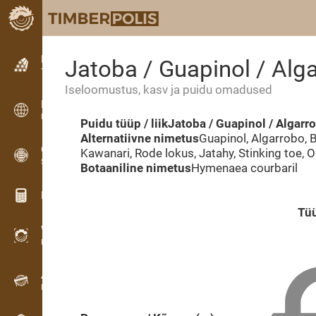
Kuulutused
Jatoba / Guapinol / Alga
Tekstkuulutused
Iseloomustus, kasv ja puidu omadused
Kuulutused
Rahvusvahelised kuulutused
Puidu tüüp / liik
Jatoba / Guapinol / Algarro
Alternatiivne nimetus
Guapinol, Algarrobo, B
OPTI-TIMB
Kawanari, Rode lokus, Jatahy, Stinking toe, O
Saekavad
Botaaniline nimetus
Hymenaea courbaril
Puidu kalkulaatorid
Tü
WoodProfi
Puidumaht AI-ga
Andmesalvesti
Puidu inventuur välitöödel