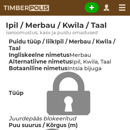
Ipil / Merbau / Kwila / Taal
Iseloomustus, kasv ja puidu omadused
Puidu tüüp / liik
Ipil / Merbau / Kwila /
Taal
Ingliskeelne nimetus
Merbau
Alternatiivne nimetus
Ipil, Kwila, Taal
Botaaniline nimetus
Intsia bijuga
Tüüp
Juurdepääs blokeeritud
Puu suurus / Kõrgus (m)