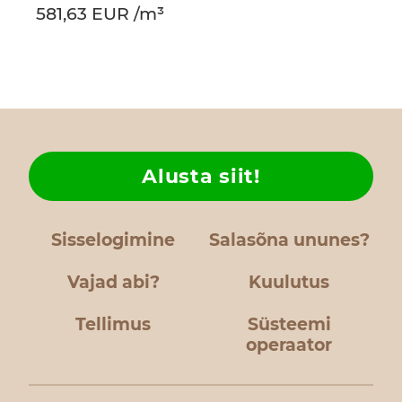
581,63 EUR /m³
Alusta siit!
Sisselogimine
Salasõna ununes?
Vajad abi?
Kuulutus
Tellimus
Süsteemi
operaator