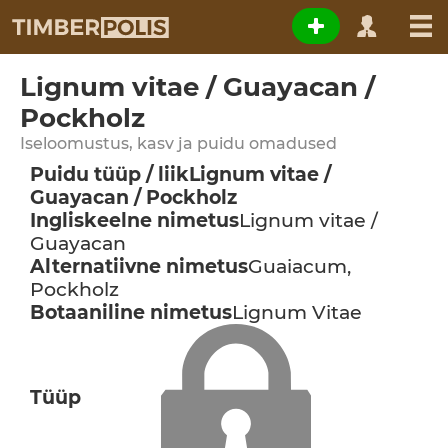
Lignum vitae / Guayacan /
Pockholz
Iseloomustus, kasv ja puidu omadused
Puidu tüüp / liik
Lignum vitae /
Guayacan / Pockholz
Ingliskeelne nimetus
Lignum vitae /
Guayacan
Alternatiivne nimetus
Guaiacum,
Pockholz
Botaaniline nimetus
Lignum Vitae
Tüüp