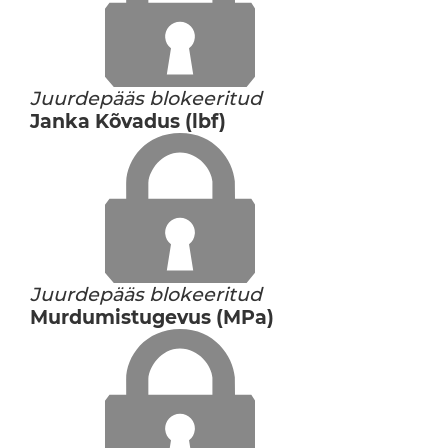
Juurdepääs blokeeritud
Janka Kõvadus (lbf)
Juurdepääs blokeeritud
Murdumistugevus (MPa)