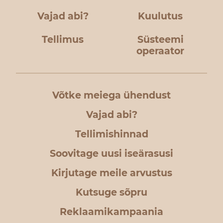
Vajad abi?
Kuulutus
Tellimus
Süsteemi
operaator
Võtke meiega ühendust
Vajad abi?
Tellimishinnad
Soovitage uusi iseärasusi
Kirjutage meile arvustus
Kutsuge sõpru
Reklaamikampaania