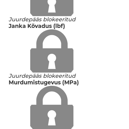
Juurdepääs blokeeritud
Janka Kõvadus (lbf)
Juurdepääs blokeeritud
Murdumistugevus (MPa)