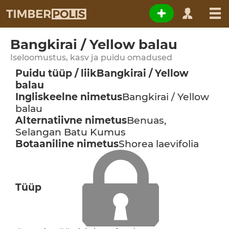
Bangkirai / Yellow balau
Iseloomustus, kasv ja puidu omadused
Puidu tüüp / liik
Bangkirai / Yellow
balau
Ingliskeelne nimetus
Bangkirai / Yellow
balau
Alternatiivne nimetus
Benuas,
Selangan Batu Kumus
Botaaniline nimetus
Shorea laevifolia
Tüüp