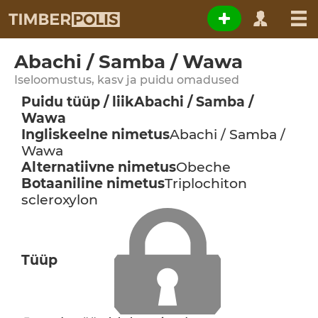
Abachi / Samba / Wawa
Iseloomustus, kasv ja puidu omadused
Puidu tüüp / liik
Abachi / Samba /
Wawa
Ingliskeelne nimetus
Abachi / Samba /
Wawa
Alternatiivne nimetus
Obeche
Botaaniline nimetus
Triplochiton
scleroxylon
Tüüp