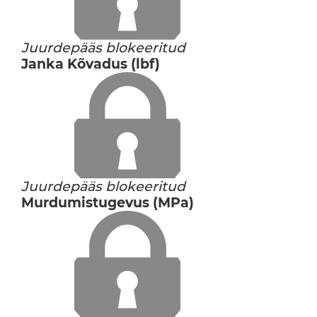
Juurdepääs blokeeritud
Janka Kõvadus (lbf)
Juurdepääs blokeeritud
Murdumistugevus (MPa)