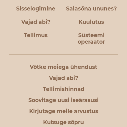
Sisselogimine
Salasõna ununes?
Vajad abi?
Kuulutus
Tellimus
Süsteemi
operaator
Võtke meiega ühendust
Vajad abi?
Tellimishinnad
Soovitage uusi iseärasusi
Kirjutage meile arvustus
Kutsuge sõpru