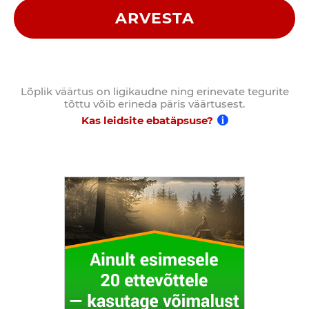
ARVESTA
Lõplik väärtus on ligikaudne ning erinevate tegurite
tõttu võib erineda päris väärtusest.
Kas leidsite ebatäpsuse?