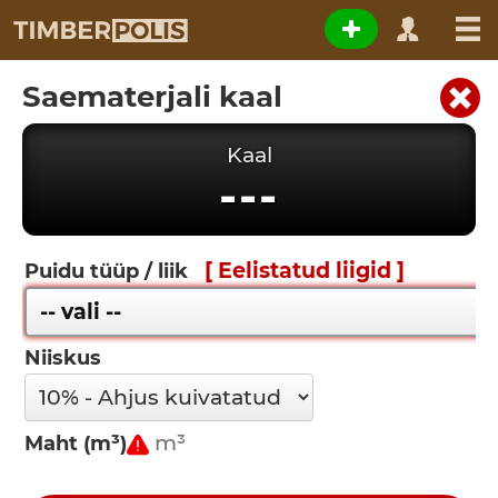
Saematerjali kaal
Kaal
---
[ Eelistatud liigid ]
Puidu tüüp / liik
Niiskus
Maht (m³)