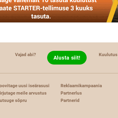
Vajad abi?
Kuulutus
Alusta siit!
oovitage uusi iseärasusi
Reklaamikampaania
irjutage meile arvustus
Partnerlus
utsuge sõpru
Partnerid