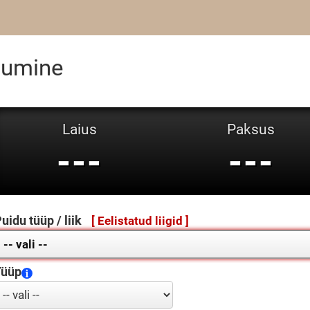
bumine
Laius
Paksus
---
---
uidu tüüp / liik
[ Eelistatud liigid ]
Tüüp