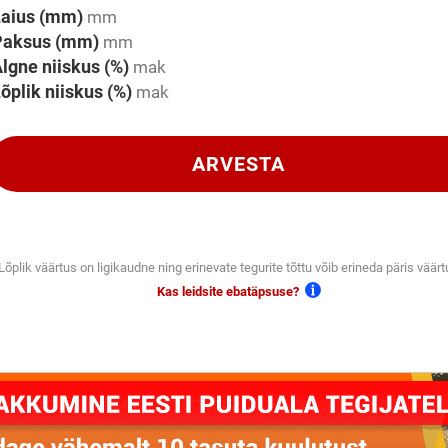
Laius (mm)
Paksus (mm)
lgne niiskus (%)
õplik niiskus (%)
ARVESTA
Lõplik väärtus on ligikaudne ning erinevate tegurite tõttu võib erineda päris väärt
Kas leidsite ebatäpsuse?