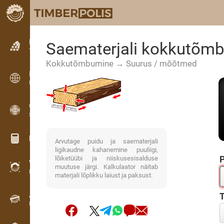
Kuulutused
Saematerjali kokkutõm
Tekstkuulutused
Kokkutõmbumine → Suurus / mõõtmed
Kuulutused
Rahvusvahelised kuulutused
OPTI-TIMB
Saekavad
Puidu kalkulaatorid
Arvutage puidu ja saematerjali
ligikaudne kahanemine puuliigi,
P
lõiketüübi ja niiskusesisalduse
WoodProfi
muutuse järgi. Kalkulaator näitab
Puidumaht AI-ga
materjali lõplikku laiust ja paksust.
Andmesalvesti
Puidu inventuur välitöödel