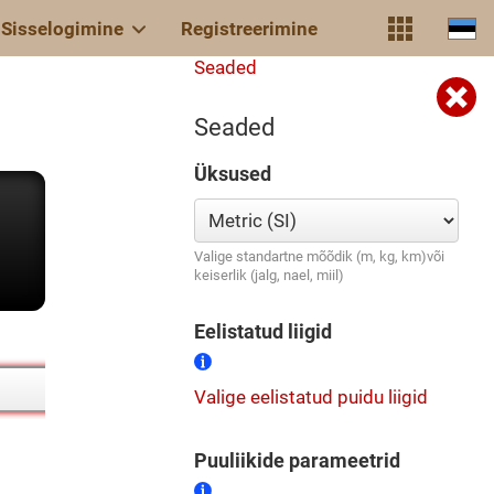
Sisselogimine
Registreerimine
Seaded
Seaded
Üksused
Valige standartne mõõdik (m, kg, km)või
keiserlik (jalg, nael, miil)
Eelistatud liigid
Valige eelistatud puidu liigid
Puuliikide parameetrid