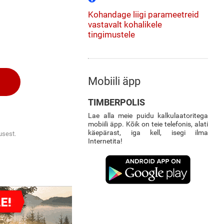
Kohandage liigi parameetreid
vastavalt kohalikele
tingimustele
Mobiili äpp
TIMBERPOLIS
Lae alla meie puidu kalkulaatoritega
mobiili äpp. Kõik on teie telefonis, alati
käepärast, iga kell, isegi ilma
usest.
Internetita!