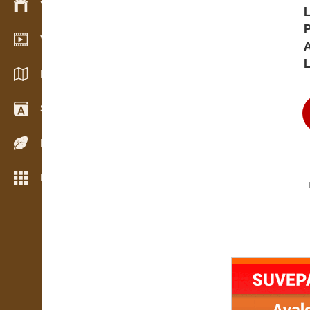
Varude haldamine
Videogalerii
A
L
Kataloogid / Brošüürid
Sõnastik
Puiduliigid
Rohkem funktsioone