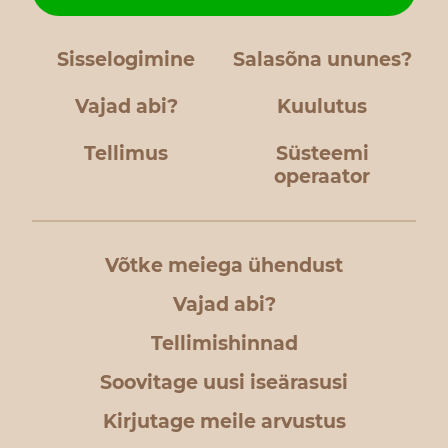
Sisselogimine
Salasõna ununes?
Vajad abi?
Kuulutus
Tellimus
Süsteemi
operaator
Võtke meiega ühendust
Vajad abi?
Tellimishinnad
Soovitage uusi iseärasusi
Kirjutage meile arvustus