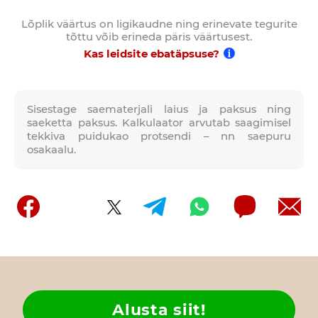
Lõplik väärtus on ligikaudne ning erinevate tegurite
tõttu võib erineda päris väärtusest.
Kas leidsite ebatäpsuse?
Sisestage saematerjali laius ja paksus ning
saeketta paksus. Kalkulaator arvutab saagimisel
tekkiva puidukao protsendi – nn saepuru
osakaalu.
Alusta siit!