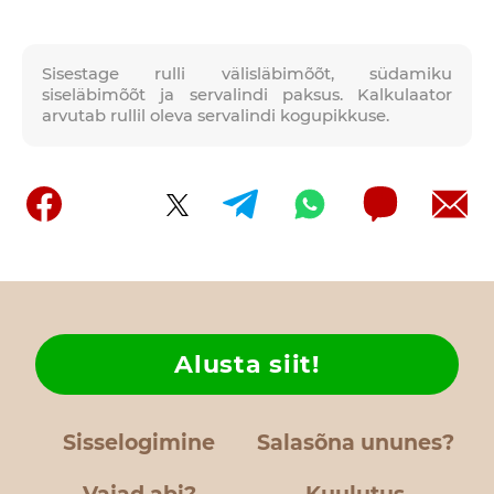
Sisestage rulli välisläbimõõt, südamiku
siseläbimõõt ja servalindi paksus. Kalkulaator
arvutab rullil oleva servalindi kogupikkuse.
Alusta siit!
Sisselogimine
Salasõna ununes?