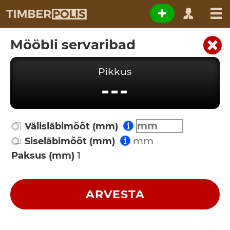
Mööbli servaribad
Pikkus
---
Välisläbimõõt (mm)
Siseläbimõõt (mm)
Paksus (mm)
ARVESTA