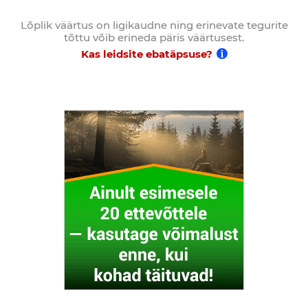
Lõplik väärtus on ligikaudne ning erinevate tegurite
tõttu võib erineda päris väärtusest.
Kas leidsite ebatäpsuse?