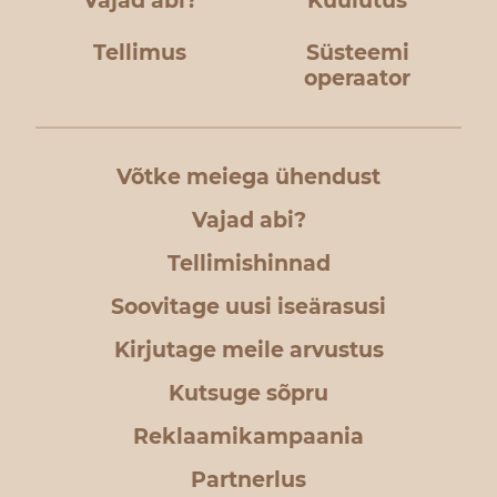
Vajad abi?
Kuulutus
Tellimus
Süsteemi
operaator
Võtke meiega ühendust
Vajad abi?
Tellimishinnad
Soovitage uusi iseärasusi
Kirjutage meile arvustus
Kutsuge sõpru
Reklaamikampaania
Partnerlus