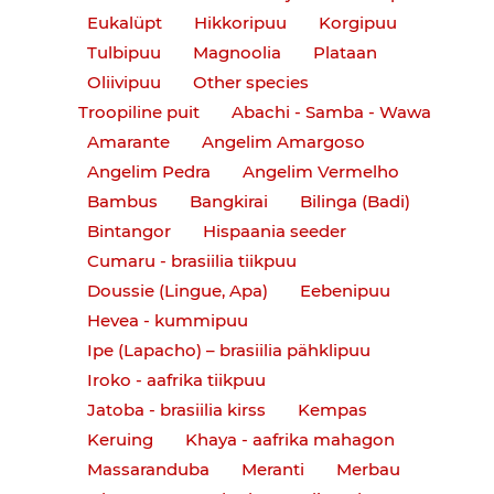
Eukalüpt
Hikkoripuu
Korgipuu
Tulbipuu
Magnoolia
Plataan
Oliivipuu
Other species
Troopiline puit
Abachi - Samba - Wawa
Amarante
Angelim Amargoso
Angelim Pedra
Angelim Vermelho
Bambus
Bangkirai
Bilinga (Badi)
Bintangor
Hispaania seeder
Cumaru - brasiilia tiikpuu
Doussie (Lingue, Apa)
Eebenipuu
Hevea - kummipuu
Ipe (Lapacho) – brasiilia pähklipuu
Iroko - aafrika tiikpuu
Jatoba - brasiilia kirss
Kempas
Keruing
Khaya - aafrika mahagon
Massaranduba
Meranti
Merbau