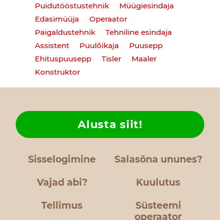
Puidutööstustehnik
Müügiesindaja
Edasimüüja
Operaator
Paigaldustehnik
Tehniline esindaja
Assistent
Puulõikaja
Puusepp
Ehituspuusepp
Tisler
Maaler
Konstruktor
Alusta siit!
Sisselogimine
Salasõna ununes?
Vajad abi?
Kuulutus
Tellimus
Süsteemi
operaator