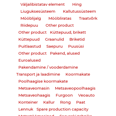
Väljalibistatav element
Hing
Liuguksesüsteem
Kallutussüsteem
Mööblijalg
Mööbliratas
Traatvõrk
Riidepuu
Other product
Other product
Küttepuud, brikett
Küttepuud
Graanulid
Briketid
Puitlaastud
Saepuru
Puusüsi
Other product
Pakend, alused
Euroalused
Pakendamine / vooderdamine
Transport ja laadimine
Koormakate
Poolhaagise koormakate
Metsaveomasin
Metsaveopoolhaagis
Metsaveohaagis
Furgoon
Veoauto
Konteiner
Kallur
Rong
Paat
Lennuk
Spare production capacity