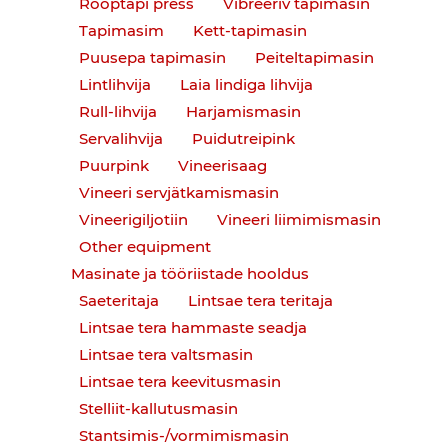
Rööptapi press
Vibreeriv tapimasin
Tapimasim
Kett-tapimasin
Puusepa tapimasin
Peiteltapimasin
Lintlihvija
Laia lindiga lihvija
Rull-lihvija
Harjamismasin
Servalihvija
Puidutreipink
Puurpink
Vineerisaag
Vineeri servjätkamismasin
Vineerigiljotiin
Vineeri liimimismasin
Other equipment
Masinate ja tööriistade hooldus
Saeteritaja
Lintsae tera teritaja
Lintsae tera hammaste seadja
Lintsae tera valtsmasin
Lintsae tera keevitusmasin
Stelliit-kallutusmasin
Stantsimis-/vormimismasin