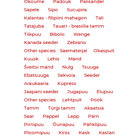
Okoume
Padouk
Palisander
Sapele
Sipo
Sucupira
Kalantas - filipiini mahagon
Tali
Tatajuba
Tauari - brasiilia tamm
Tiikpuu
Bibolo
Wenge
Kanada seeder
Zebrano
Other species
Saematerjal
Okaspuit
Kuusk
Lehis
Mänd
Šveitsi mänd
Nulg
Tsuuga
Ebatsuuga
Sekvoia
Seeder
Araukaaria
Küpress
Jaapani seeder
Jugapuu
Elupuu
Other species
Lehtpuit
Pöök
Tamm
Türgi tamm
Akaatsia
Saar
Pappel
Lepp
Pärn
Pirnipuu
Õunapuu
Pähklipuu
Ploomipuu
Kirss
Kask
Kastan