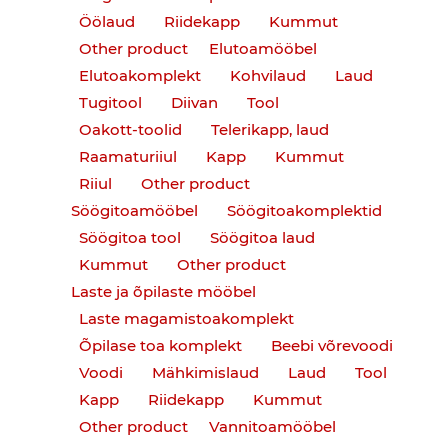
Öölaud
Riidekapp
Kummut
Other product
Elutoamööbel
Elutoakomplekt
Kohvilaud
Laud
Tugitool
Diivan
Tool
Oakott-toolid
Telerikapp, laud
Raamaturiiul
Kapp
Kummut
Riiul
Other product
Söögitoamööbel
Söögitoakomplektid
Söögitoa tool
Söögitoa laud
Kummut
Other product
Laste ja õpilaste mööbel
Laste magamistoakomplekt
Õpilase toa komplekt
Beebi võrevoodi
Voodi
Mähkimislaud
Laud
Tool
Kapp
Riidekapp
Kummut
Other product
Vannitoamööbel