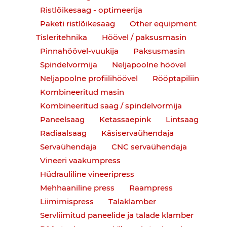
Ristlõikesaag - optimeerija
Paketi ristlõikesaag
Other equipment
Tisleritehnika
Höövel / paksusmasin
Pinnahöövel-vuukija
Paksusmasin
Spindelvormija
Neljapoolne höövel
Neljapoolne profiilihöövel
Rööptapiliin
Kombineeritud masin
Kombineeritud saag / spindelvormija
Paneelsaag
Ketassaepink
Lintsaag
Radiaalsaag
Käsiservaühendaja
Servaühendaja
CNC servaühendaja
Vineeri vaakumpress
Hüdrauliline vineeripress
Mehhaaniline press
Raampress
Liimimispress
Talaklamber
Servliimitud paneelide ja talade klamber