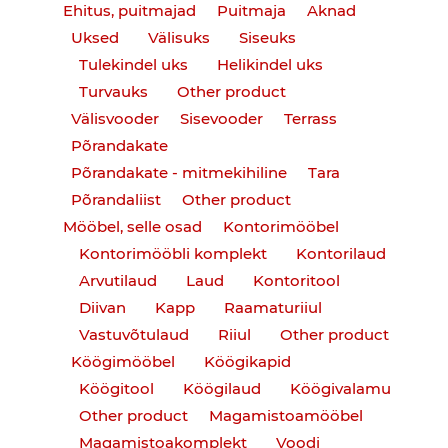
Ehitus, puitmajad
Puitmaja
Aknad
Uksed
Välisuks
Siseuks
Tulekindel uks
Helikindel uks
Turvauks
Other product
Välisvooder
Sisevooder
Terrass
Põrandakate
Põrandakate - mitmekihiline
Tara
Põrandaliist
Other product
Mööbel, selle osad
Kontorimööbel
Kontorimööbli komplekt
Kontorilaud
Arvutilaud
Laud
Kontoritool
Diivan
Kapp
Raamaturiiul
Vastuvõtulaud
Riiul
Other product
Köögimööbel
Köögikapid
Köögitool
Köögilaud
Köögivalamu
Other product
Magamistoamööbel
Magamistoakomplekt
Voodi