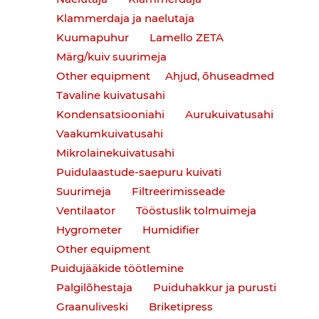
Klammerdaja ja naelutaja
Kuumapuhur
Lamello ZETA
Märg/kuiv suurimeja
Other equipment
Ahjud, õhuseadmed
Tavaline kuivatusahi
Kondensatsiooniahi
Aurukuivatusahi
Vaakumkuivatusahi
Mikrolainekuivatusahi
Puidulaastude-saepuru kuivati
Suurimeja
Filtreerimisseade
Ventilaator
Tööstuslik tolmuimeja
Hygrometer
Humidifier
Other equipment
Puidujääkide töötlemine
Palgilõhestaja
Puiduhakkur ja purusti
Graanuliveski
Briketipress