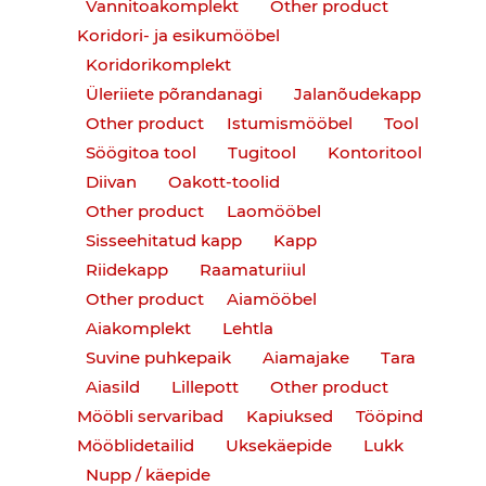
Vannitoakomplekt
Other product
Koridori- ja esikumööbel
Koridorikomplekt
Üleriiete põrandanagi
Jalanõudekapp
Other product
Istumismööbel
Tool
Söögitoa tool
Tugitool
Kontoritool
Diivan
Oakott-toolid
Other product
Laomööbel
Sisseehitatud kapp
Kapp
Riidekapp
Raamaturiiul
Other product
Aiamööbel
Aiakomplekt
Lehtla
Suvine puhkepaik
Aiamajake
Tara
Aiasild
Lillepott
Other product
Mööbli servaribad
Kapiuksed
Tööpind
Mööblidetailid
Uksekäepide
Lukk
Nupp / käepide