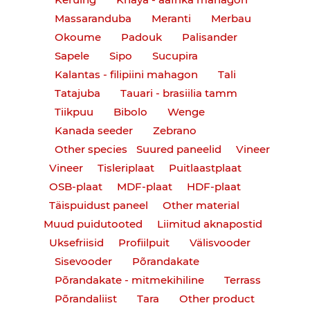
Massaranduba
Meranti
Merbau
Okoume
Padouk
Palisander
Sapele
Sipo
Sucupira
Kalantas - filipiini mahagon
Tali
Tatajuba
Tauari - brasiilia tamm
Tiikpuu
Bibolo
Wenge
Kanada seeder
Zebrano
Other species
Suured paneelid
Vineer
Vineer
Tisleriplaat
Puitlaastplaat
OSB-plaat
MDF-plaat
HDF-plaat
Täispuidust paneel
Other material
Muud puidutooted
Liimitud aknapostid
Uksefriisid
Profiilpuit
Välisvooder
Sisevooder
Põrandakate
Põrandakate - mitmekihiline
Terrass
Põrandaliist
Tara
Other product