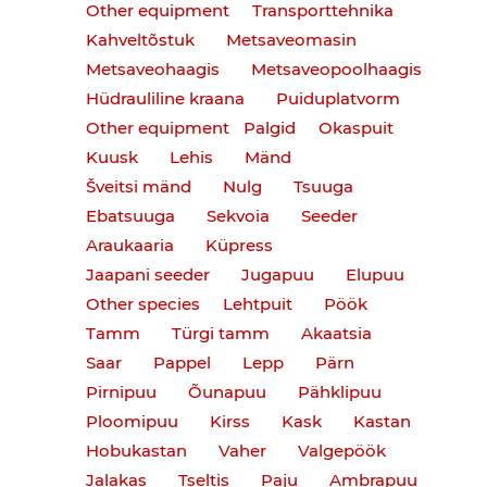
Other equipment
Transporttehnika
Kahveltõstuk
Metsaveomasin
Metsaveohaagis
Metsaveopoolhaagis
Hüdrauliline kraana
Puiduplatvorm
Other equipment
Palgid
Okaspuit
Kuusk
Lehis
Mänd
Šveitsi mänd
Nulg
Tsuuga
Ebatsuuga
Sekvoia
Seeder
Araukaaria
Küpress
Jaapani seeder
Jugapuu
Elupuu
Other species
Lehtpuit
Pöök
Tamm
Türgi tamm
Akaatsia
Saar
Pappel
Lepp
Pärn
Pirnipuu
Õunapuu
Pähklipuu
Ploomipuu
Kirss
Kask
Kastan
Hobukastan
Vaher
Valgepöök
Jalakas
Tseltis
Paju
Ambrapuu