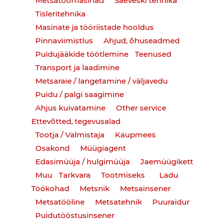
Metsatöömasinad
Saeveski tehnika
Tisleritehnika
Masinate ja tööriistade hooldus
Pinnaviimistlus
Ahjud, õhuseadmed
Puidujääkide töötlemine
Teenused
Transport ja laadimine
Metsaraie / langetamine / väljavedu
Puidu / palgi saagimine
Ahjus kuivatamine
Other service
Ettevõtted, tegevusalad
Tootja / Valmistaja
Kaupmees
Osakond
Müügiagent
Edasimüüja / hulgimüüja
Jaemüügikett
Muu
Tarkvara
Tootmiseks
Ladu
Töökohad
Metsnik
Metsainsener
Metsatööline
Metsatehnik
Puuraidur
Puidutööstusinsener