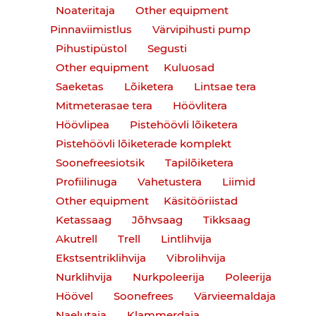
Noateritaja
Other equipment
Pinnaviimistlus
Värvipihusti pump
Pihustipüstol
Segusti
Other equipment
Kuluosad
Saeketas
Lõiketera
Lintsae tera
Mitmeterasae tera
Höövlitera
Höövlipea
Pistehöövli lõiketera
Pistehöövli lõiketerade komplekt
Soonefreesiotsik
Tapilõiketera
Profiilinuga
Vahetustera
Liimid
Other equipment
Käsitööriistad
Ketassaag
Jõhvsaag
Tikksaag
Akutrell
Trell
Lintlihvija
Ekstsentriklihvija
Vibrolihvija
Nurklihvija
Nurkpoleerija
Poleerija
Höövel
Soonefrees
Värvieemaldaja
Naelutaja
Klammerdaja