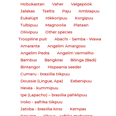
Hobukastan
Vaher
Valgepöök
Jalakas
Tseltis
Paju
Ambrapuu
Eukalüpt
Hikkoripuu
Korgipuu
Tulbipuu
Magnoolia
Plataan
Oliivipuu
Other species
Troopiline puit
Abachi - Samba - Wawa
Amarante
Angelim Amargoso
Angelim Pedra
Angelim Vermelho
Bambus
Bangkirai
Bilinga (Badi)
Bintangor
Hispaania seeder
Cumaru - brasiilia tiikpuu
Doussie (Lingue, Apa)
Eebenipuu
Hevea - kummipuu
Ipe (Lapacho) – brasiilia pähklipuu
Iroko - aafrika tiikpuu
Jatoba - brasiilia kirss
Kempas
Keruing
Khaya - aafrika mahagon