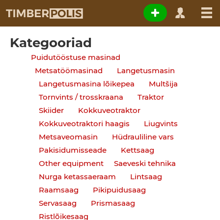
Kategooriad
Puidutööstuse masinad
Metsatöömasinad
Langetusmasin
Langetusmasina lõikepea
Multšija
Tornvints / trosskraana
Traktor
Skiider
Kokkuveotraktor
Kokkuveotraktori haagis
Liugvints
Metsaveomasin
Hüdrauliline vars
Pakisidumisseade
Kettsaag
Other equipment
Saeveski tehnika
Nurga ketassaeraam
Lintsaag
Raamsaag
Pikipuidusaag
Servasaag
Prismasaag
Ristlõikesaag