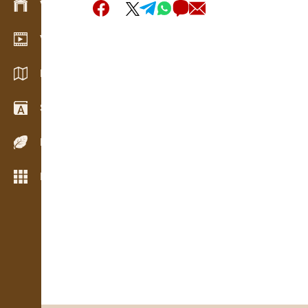
Varude haldamine
Videogalerii
Kataloogid / Brošüürid
Sõnastik
Puiduliigid
Rohkem funktsioone