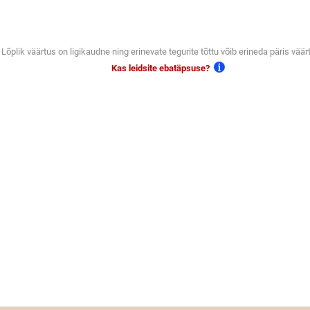
Lõplik väärtus on ligikaudne ning erinevate tegurite tõttu võib erineda päris väär
Kas leidsite ebatäpsuse?