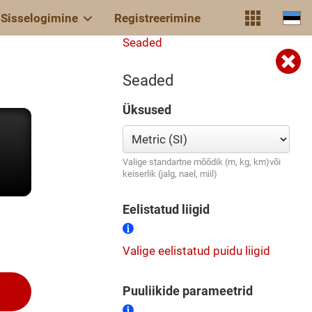
Sisselogimine
Registreerimine
Seaded
Seaded
Üksused
Valige standartne mõõdik (m, kg, km)või
keiserlik (jalg, nael, miil)
Eelistatud liigid
Valige eelistatud puidu liigid
Puuliikide parameetrid