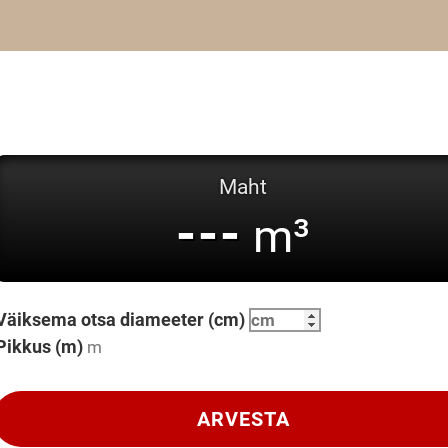
Maht
---
m³
Väiksema otsa diameeter (cm)
Pikkus (m)
ARVESTA