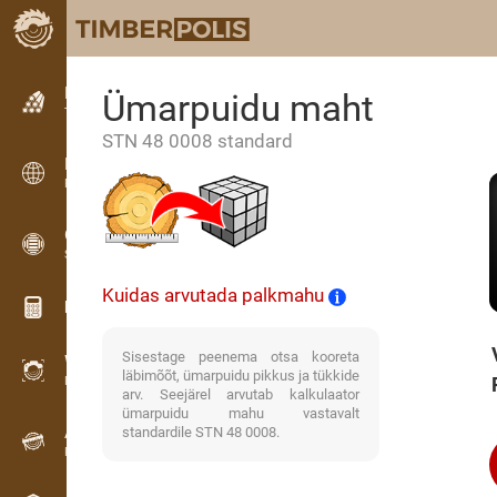
Kuulutused
Ümarpuidu maht
Tekstkuulutused
STN 48 0008 standard
Kuulutused
Rahvusvahelised kuulutused
OPTI-TIMB
Saekavad
Kuidas arvutada palkmahu
Puidu kalkulaatorid
Sisestage peenema otsa kooreta
WoodProfi
läbimõõt, ümarpuidu pikkus ja tükkide
Puidumaht AI-ga
arv. Seejärel arvutab kalkulaator
ümarpuidu mahu vastavalt
Andmesalvesti
standardile STN 48 0008.
Puidu inventuur välitöödel