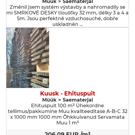
Müük > Saematerjal
Změnil jsem systém výstavby a nahromadily se
mi SMRKOVÉ DESKY tloušťky 32 mm, délky 3 a 4 a
5m. Jsou perfektně vzduchosuché, dobře
uskladněn …
Kuusk - Ehituspuit
Müük > Saematerjal
Ehituspuit 100 m³ Ühekordne
tellimus/pakkumine Muu kvaliteeditase A-B-C 32
x 1000 mm 1000 mm Õhkkuivanud Servamata
Muu 1 m³
206.09 EUR /m³