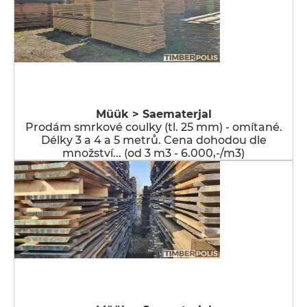
Müük > Saematerjal
Prodám smrkové coulky (tl. 25 mm) - omítané.
Délky 3 a 4 a 5 metrů. Cena dohodou dle
množství... (od 3 m3 - 6.000,-/m3)