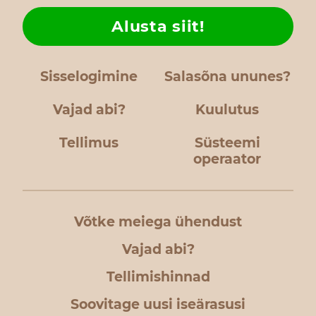
Alusta siit!
Sisselogimine
Salasõna ununes?
Vajad abi?
Kuulutus
Tellimus
Süsteemi
operaator
Võtke meiega ühendust
Vajad abi?
Tellimishinnad
Soovitage uusi iseärasusi