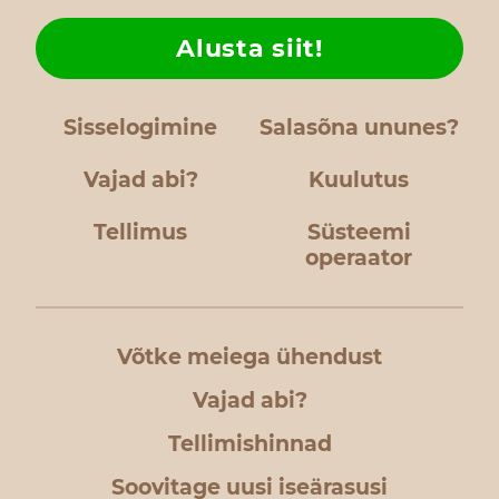
Alusta siit!
Sisselogimine
Salasõna ununes?
Vajad abi?
Kuulutus
Tellimus
Süsteemi
operaator
Võtke meiega ühendust
Vajad abi?
Tellimishinnad
Soovitage uusi iseärasusi