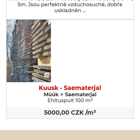
5m. Jsou perfektně vzduchosuché, dobře
uskladněn …
Kuusk - Saematerjal
Müük > Saematerjal
Ehituspuit 100 m³
5000,00 CZK /m³