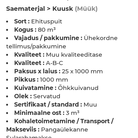
Saematerjal > Kuusk
(Müük)
Sort :
Ehituspuit
Kogus :
80 m³
Vajadus / pakkumine :
Ühekordne
tellimus/pakkumine
Kvaliteet :
Muu kvaliteeditase
Kvaliteet :
A-B-C
Paksus x laius :
25 x 1000 mm
Pikkus :
1000 mm
Kuivatamine :
Õhkkuivanud
Olek :
Servatud
Sertifikaat / standard :
Muu
Minimaalne ost :
3 m³
Kohaletoimetamine / Transport /
Makseviis :
Pangaülekanne
Sularahamakse