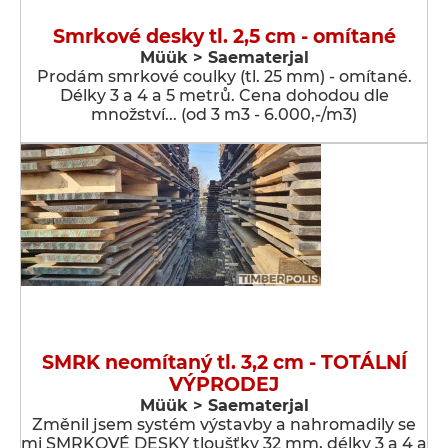
Smrkové desky tl. 2,5 cm - omítané
Müük > Saematerjal
Prodám smrkové coulky (tl. 25 mm) - omítané.
Délky 3 a 4 a 5 metrů. Cena dohodou dle
množství... (od 3 m3 - 6.000,-/m3)
SMRK neomítaný tl. 3,2 cm - TOTÁLNÍ
VÝPRODEJ
Müük > Saematerjal
Změnil jsem systém výstavby a nahromadily se
mi SMRKOVÉ DESKY tloušťky 32 mm, délky 3 a 4 a