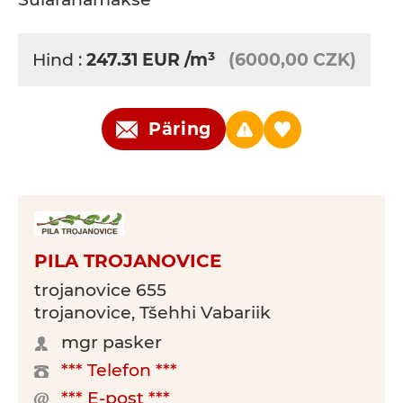
Hind :
247.31
EUR
/m³
(6000,00 CZK)
Päring
PILA TROJANOVICE
trojanovice 655
trojanovice, Tšehhi Vabariik
mgr pasker
*** Telefon ***
*** E-post ***