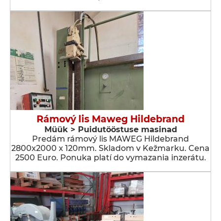
Rámový lis Maweg Hildebrand
Müük > Puidutööstuse masinad
Predám rámový lis MAWEG Hildebrand
2800x2000 x 120mm. Skladom v Kežmarku. Cena
2500 Euro. Ponuka platí do vymazania inzerátu.