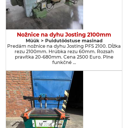
Nožnice na dyhu Josting 2100mm
Müük > Puidutööstuse masinad
Predám nožnice na dyhu Josting PFS 2100. Dĺžka
rezu 2100mm. Hrúbka rezu 60mm. Rozsah
pravítka 20-680mm. Cena 2500 Euro. Plne
funkčné …