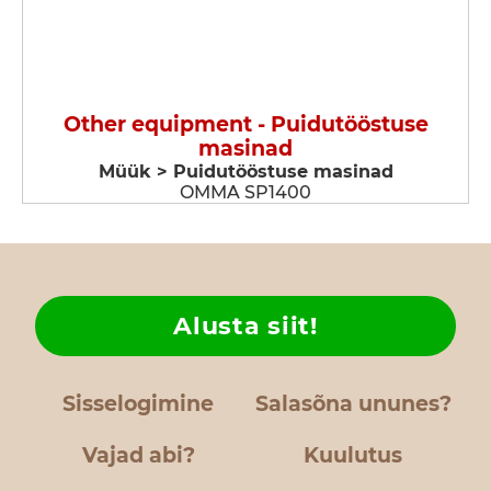
Other equipment - Puidutööstuse
masinad
Müük > Puidutööstuse masinad
OMMA SP1400
Alusta siit!
Sisselogimine
Salasõna ununes?
Vajad abi?
Kuulutus