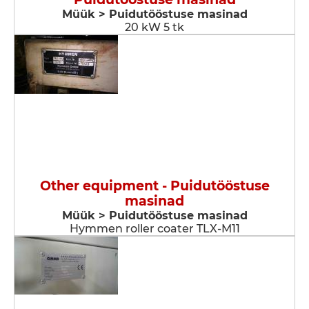
Müük > Puidutööstuse masinad
20 kW 5 tk
Other equipment - Puidutööstuse
masinad
Müük > Puidutööstuse masinad
Hymmen roller coater TLX-M11