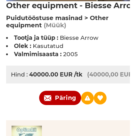
Other equipment - Biesse Arro
Puidutööstuse masinad > Other
equipment
(Müük)
Tootja ja tüüp :
Biesse Arrow
Olek :
Kasutatud
Valmimisaasta :
2005
Hind :
40000.00
EUR
/tk
(40000,00 EUR)
Päring