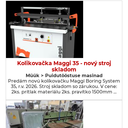
Kolikovačka Maggi 35 - nový stroj
skladom
Müük > Puidutööstuse masinad
Predám novú kolíkovačku Maggi Boring System
35, r.v. 2026. Stroj skladom so zárukou. V cene:
2ks. prítlak materiálu 2ks. pravítko 1500mm …