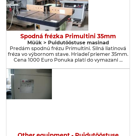
Spodná frézka Primultini 35mm
Müük > Puidutööstuse masinad
Predám spodnú frézu Primultini. Silná liatinová
fréza vo výbornom stave. Hriadeľ priemer 35mm.
Cena 1000 Euro Ponuka platí do vymazani …
Other equipment - Puidutööstuse