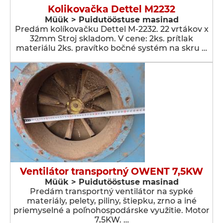
Kolikovačka Dettel M2232
Müük > Puidutööstuse masinad
Predám kolíkovačku Dettel M-2232. 22 vrtákov x
32mm Stroj skladom. V cene: 2ks. prítlak
materiálu 2ks. pravítko bočné systém na skru …
Ventilátor transportný OWENT 7,5KW
Müük > Puidutööstuse masinad
Predám transportný ventilátor na sypké
materiály, pelety, piliny, štiepku, zrno a iné
priemyselné a poľnohospodárske využitie. Motor
7,5KW. …