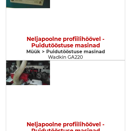
Neljapoolne profiilihöövel -
Puidutööstuse masinad
Müük > Puidutööstuse masinad
Wadkin GA220
Neljapoolne profiilihöövel -
Puidutööstuse masinad