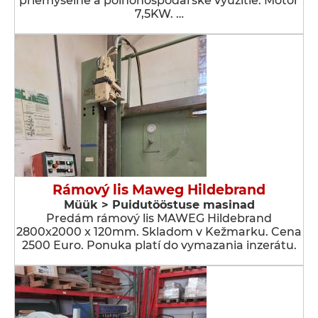
priemyselné a poľnohospodárske využitie. Motor
7,5KW. …
Rámový lis Maweg Hildebrand
Müük > Puidutööstuse masinad
Predám rámový lis MAWEG Hildebrand
2800x2000 x 120mm. Skladom v Kežmarku. Cena
2500 Euro. Ponuka platí do vymazania inzerátu.