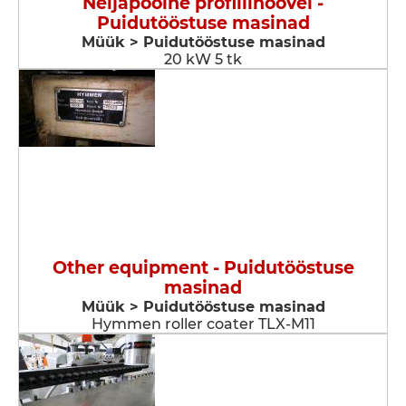
Neljapoolne profiilihöövel -
Puidutööstuse masinad
Müük > Puidutööstuse masinad
20 kW 5 tk
Other equipment - Puidutööstuse
masinad
Müük > Puidutööstuse masinad
Hymmen roller coater TLX-M11