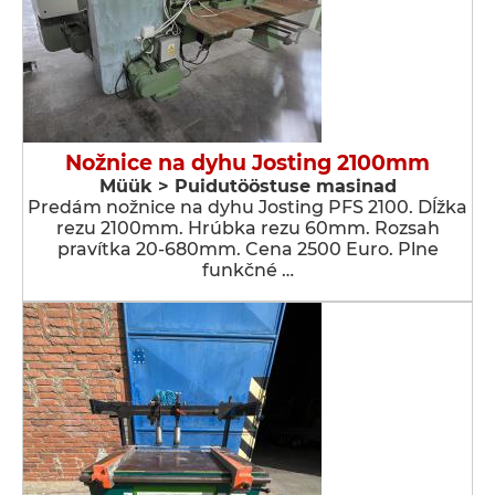
Nožnice na dyhu Josting 2100mm
Müük > Puidutööstuse masinad
Predám nožnice na dyhu Josting PFS 2100. Dĺžka
rezu 2100mm. Hrúbka rezu 60mm. Rozsah
pravítka 20-680mm. Cena 2500 Euro. Plne
funkčné …