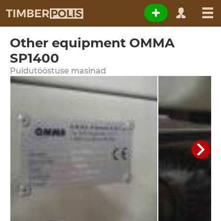
Other equipment OMMA
SP1400
Puidutööstuse masinad