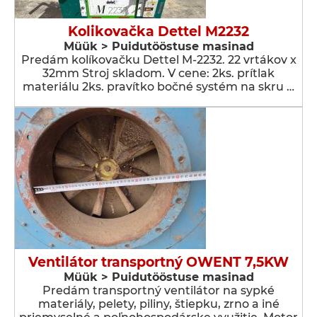
Kolikovačka Dettel M2232
Müük > Puidutööstuse masinad
Predám kolíkovačku Dettel M-2232. 22 vrtákov x
32mm Stroj skladom. V cene: 2ks. prítlak
materiálu 2ks. pravítko bočné systém na skru …
Ventilátor transportný OWENT 7,5KW
Müük > Puidutööstuse masinad
Predám transportný ventilátor na sypké
materiály, pelety, piliny, štiepku, zrno a iné