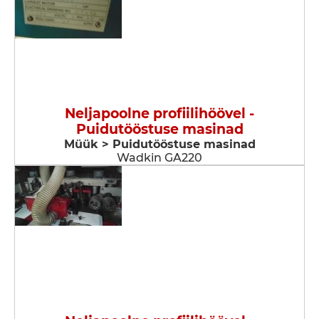
Neljapoolne profiilihöövel -
Puidutööstuse masinad
Müük > Puidutööstuse masinad
Wadkin GA220