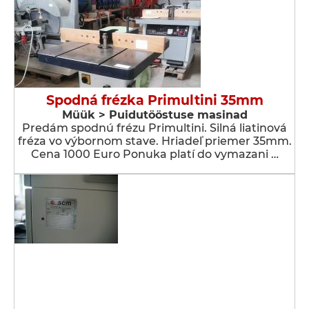
Spodná frézka Primultini 35mm
Müük > Puidutööstuse masinad
Predám spodnú frézu Primultini. Silná liatinová
fréza vo výbornom stave. Hriadeľ priemer 35mm.
Cena 1000 Euro Ponuka platí do vymazani …