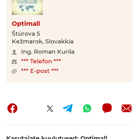
Optimall
Štúrova 5
Kežmarok, Slovakkia
Ing. Roman Kurila
*** Telefon ***
*** E-post ***
Kasutajate kuulutused: Optimall