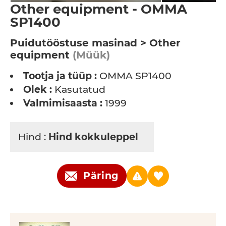
Other equipment - OMMA
SP1400
Puidutööstuse masinad > Other
equipment
(Müük)
Tootja ja tüüp :
OMMA SP1400
Olek :
Kasutatud
Valmimisaasta :
1999
Hind :
Hind kokkuleppel
Päring