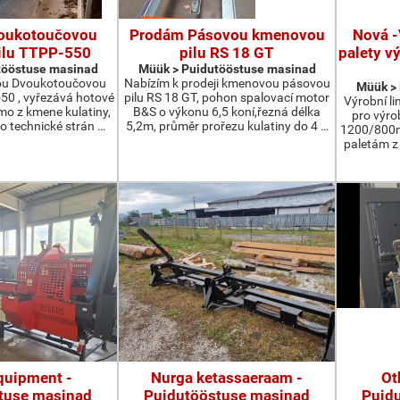
oukotoučovou
Prodám Pásovou kmenovou
Nová -
ilu TTPP-550
pilu RS 18 GT
palety v
tööstuse masinad
Müük > Puidutööstuse masinad
ou Dvoukotoučovou
Nabízím k prodeji kmenovou pásovou
Müük >
550 , vyřezává hotové
pilu RS 18 GT, pohon spalovací motor
Výrobní li
ímo z kmene kulatiny,
B&S o výkonu 6,5 koní,řezná délka
pro výro
o technické strán …
5,2m, průměr prořezu kulatiny do 4 …
1200/800m
paletám 
quipment -
Nurga ketassaeraam -
Ot
tuse masinad
Puidutööstuse masinad
Puid