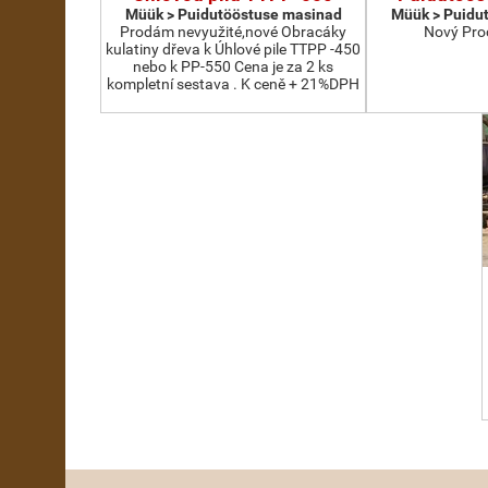
Müük > Puidutööstuse masinad
Müük > Puidu
Prodám nevyužité,nové Obracáky
Nový Pro
kulatiny dřeva k Úhlové pile TTPP -450
nebo k PP-550 Cena je za 2 ks
kompletní sestava . K ceně + 21%DPH