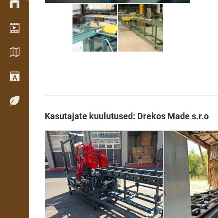
Varude haldamine
Videogalerii
Kataloogid / Brošüürid
Sõnastik
Puiduliigid
Kasutajate kuulutused: Drekos Made s.r.o