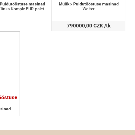
 Puidutööstuse masinad
Müük > Puidutööstuse masinad
 linka Komple EUR-palet
Walter
790000,00 CZK /tk
tööstuse
sinad