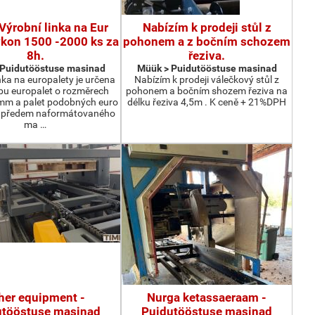
Výrobní linka na Eur
Nabízím k prodeji stůl z
ýkon 1500 -2000 ks za
pohonem a z bočním schozem
8h.
řeziva.
 Puidutööstuse masinad
Müük > Puidutööstuse masinad
nka na europalety je určena
Nabízím k prodeji válečkový stůl z
bu europalet o rozměrech
pohonem a bočním shozem řeziva na
m a palet podobných euro
délku řeziva 4,5m . K ceně + 21%DPH
z předem naformátovaného
ma …
her equipment -
Nurga ketassaeraam -
utööstuse masinad
Puidutööstuse masinad