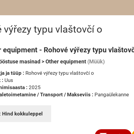
výřezy typu vlaštovčí o
 equipment - Rohové výřezy typu vlaštovč
ööstuse masinad > Other equipment
(Müük)
ja ja tüüp :
Rohové výřezy typu vlaštovčí o
 :
Uus
mimisaasta :
2025
letoimetamine / Transport / Makseviis :
Pangaülekanne
:
Hind kokkuleppel