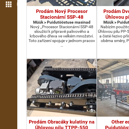
Rohkem funktsioone
Prodám Nový Procesor
Prodám Dv
Stacionární SSP-48
Úhlovou p
Müük > Puidutööstuse masinad
Müük > Puidu
Nový ,,Procesor Stacionární SSP-48
Nabízím použit
sloužící k přípravě palivového a
Úhlovou pilu PP-
krbového dřeva ve velkém množství.
a čisté řezivo př
Toto zařízení spojuje v jednom pracov
oběma směry, P
…
Prodám Obracáky kulatiny na
Other e
Úhlovou pilu TTPP-550
Puidutöös