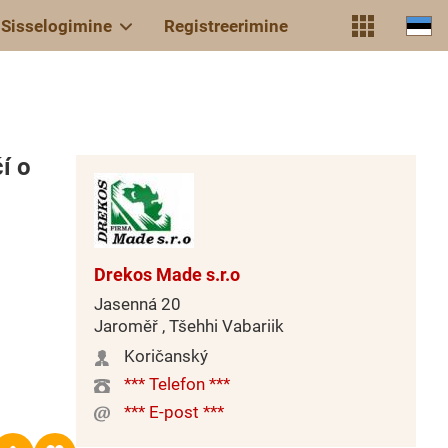
Sisselogimine
Registreerimine
í o
Drekos Made s.r.o
Jasenná 20
Jaroměř , Tšehhi Vabariik
Koričanský
*** Telefon ***
*** E-post ***