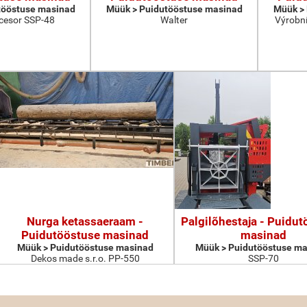
tööstuse masinad
Müük > Puidutööstuse masinad
Müük >
cesor SSP-48
Walter
Výrobní
Nurga ketassaeraam -
Palgilõhestaja - Puidu
Puidutööstuse masinad
masinad
Müük > Puidutööstuse masinad
Müük > Puidutööstuse ma
Dekos made s.r.o. PP-550
SSP-70