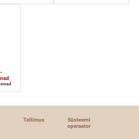
-
inad
sinad
Tellimus
Süsteemi
operaator