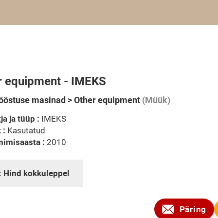
r equipment - IMEKS
ööstuse masinad > Other equipment
(Müük)
ja ja tüüp :
IMEKS
 :
Kasutatud
mimisaasta :
2010
:
Hind kokkuleppel
Päring