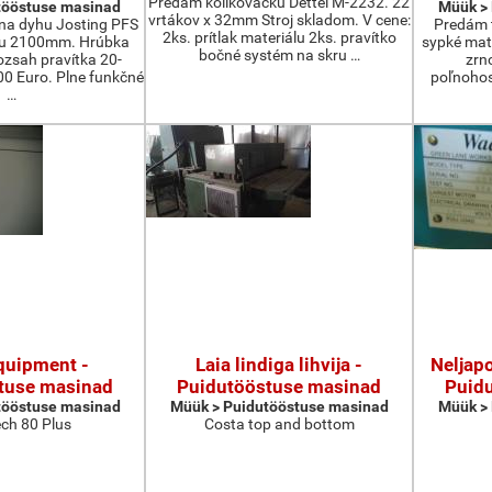
Predám kolíkovačku Dettel M-2232. 22
tööstuse masinad
Müük >
vrtákov x 32mm Stroj skladom. V cene:
na dyhu Josting PFS
Predám t
2ks. prítlak materiálu 2ks. pravítko
zu 2100mm. Hrúbka
sypké mater
bočné systém na skru …
zsah pravítka 20-
zrn
 Euro. Plne funkčné
poľnohos
…
quipment -
Laia lindiga lihvija -
Neljapo
tuse masinad
Puidutööstuse masinad
Puid
tööstuse masinad
Müük > Puidutööstuse masinad
Müük >
ch 80 Plus
Costa top and bottom