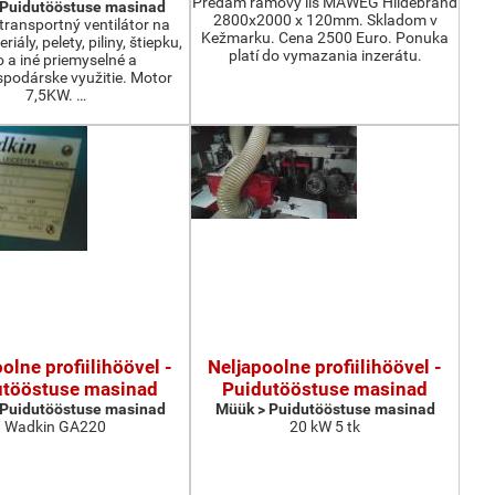
Predám rámový lis MAWEG Hildebrand
 Puidutööstuse masinad
2800x2000 x 120mm. Skladom v
ransportný ventilátor na
Kežmarku. Cena 2500 Euro. Ponuka
iály, pelety, piliny, štiepku,
platí do vymazania inzerátu.
o a iné priemyselné a
podárske využitie. Motor
7,5KW. …
olne profiilihöövel -
Neljapoolne profiilihöövel -
utööstuse masinad
Puidutööstuse masinad
 Puidutööstuse masinad
Müük > Puidutööstuse masinad
Wadkin GA220
20 kW 5 tk