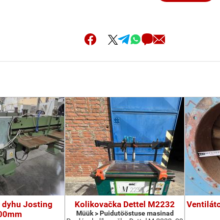
 dyhu Josting
Kolikovačka Dettel M2232
Ventilát
00mm
Müük > Puidutööstuse masinad