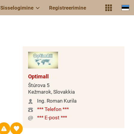
Sisselogimine
Registreerimine
Optimall
Štúrova 5
Kežmarok, Slovakkia
Ing. Roman Kurila
*** Telefon ***
*** E-post ***