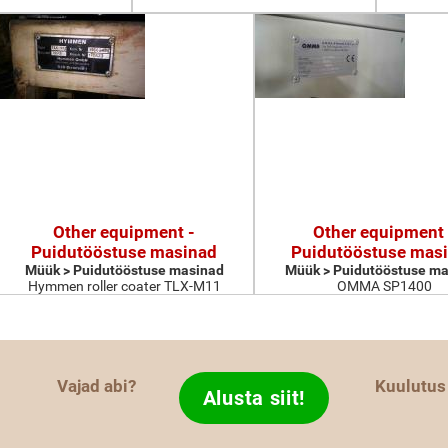
Other equipment -
Other equipment 
Puidutööstuse masinad
Puidutööstuse mas
Müük > Puidutööstuse masinad
Müük > Puidutööstuse ma
Hymmen roller coater TLX-M11
OMMA SP1400
Vajad abi?
Kuulutus
Alusta siit!