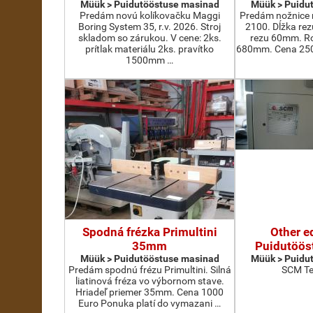
Müük > Puidutööstuse masinad
Müük > Puidu
Predám novú kolíkovačku Maggi
Predám nožnice 
Boring System 35, r.v. 2026. Stroj
2100. Dĺžka re
skladom so zárukou. V cene: 2ks.
rezu 60mm. Ro
prítlak materiálu 2ks. pravítko
680mm. Cena 2500
1500mm …
Spodná frézka Primultini
Other e
35mm
Puidutöös
Müük > Puidutööstuse masinad
Müük > Puidu
Predám spodnú frézu Primultini. Silná
SCM Te
liatinová fréza vo výbornom stave.
Hriadeľ priemer 35mm. Cena 1000
Euro Ponuka platí do vymazani …