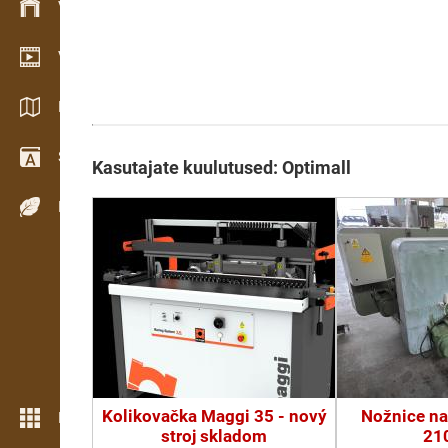
Varude haldamine
Videogalerii
Kataloogid / Brošüürid
Sõnastik
Kasutajate kuulutused: Optimall
Puiduliigid
Kolikovačka Maggi 35 - nový
Nožnice na
Rohkem funktsioone
stroj skladom
21