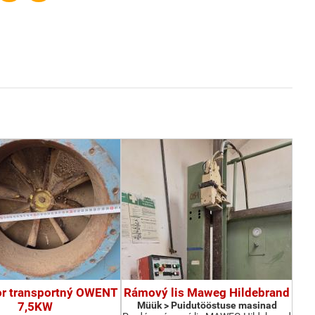
or transportný OWENT
Rámový lis Maweg Hildebrand
7,5KW
Müük > Puidutööstuse masinad