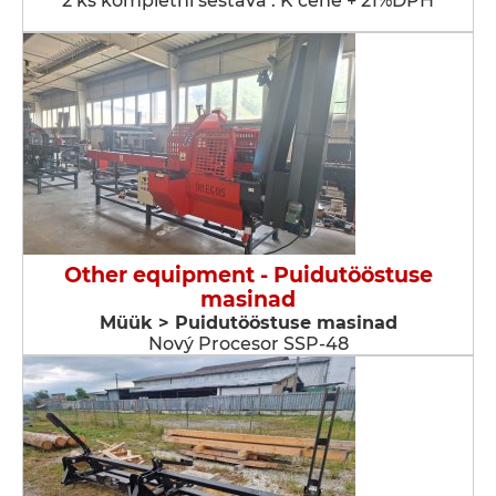
2 ks kompletní sestava . K ceně + 21%DPH
Other equipment - Puidutööstuse
masinad
Müük > Puidutööstuse masinad
Nový Procesor SSP-48