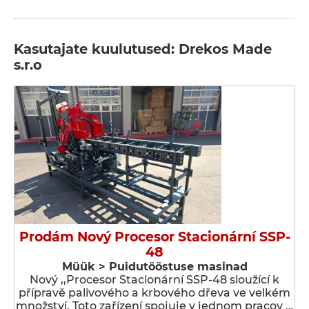
Kasutajate kuulutused: Drekos Made
s.r.o
Prodám Nový Procesor Stacionární SSP-
48
Müük > Puidutööstuse masinad
Nový ,,Procesor Stacionární SSP-48 sloužící k
přípravě palivového a krbového dřeva ve velkém
množství. Toto zařízení spojuje v jednom pracov …