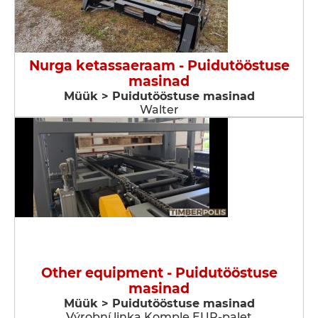
Nurga ketassaeraam - Puidutööstuse
masinad
Müük > Puidutööstuse masinad
Walter
Other equipment - Puidutööstuse
masinad
Müük > Puidutööstuse masinad
Výrobní linka Komple EUR-palet