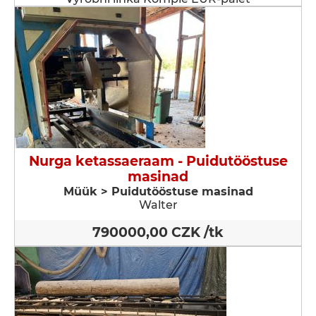
Nurga ketassaeraam - Puidutööstuse
masinad
Müük > Puidutööstuse masinad
Walter
790000,00 CZK /tk