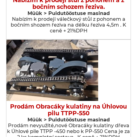
Nabízím k prodeji stůl z pohonem a z
bočním schozem řeziva.
Müük > Puidutööstuse masinad
Nabízím k prodeji válečkový stůl z pohonem a
bočním shozem řeziva na délku řeziva 4,5m . K
ceně + 21%DPH
Prodám Obracáky kulatiny na Úhlovou
pilu TTPP-550
Müük > Puidutööstuse masinad
Prodám nevyužité,nové Obracáky kulatiny dřeva
k Úhlové pile TTPP -450 nebo k PP-550 Cena je za