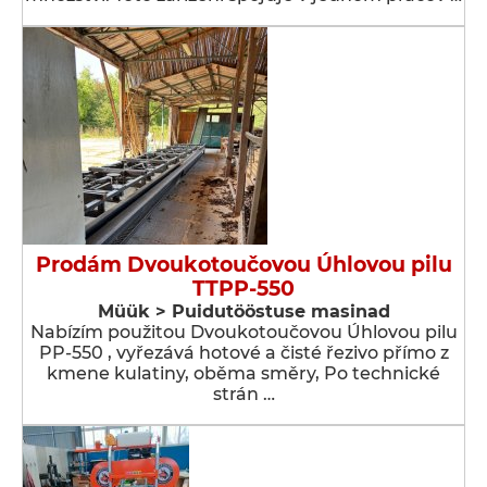
Prodám Dvoukotoučovou Úhlovou pilu
TTPP-550
Müük > Puidutööstuse masinad
Nabízím použitou Dvoukotoučovou Úhlovou pilu
PP-550 , vyřezává hotové a čisté řezivo přímo z
kmene kulatiny, oběma směry, Po technické
strán …