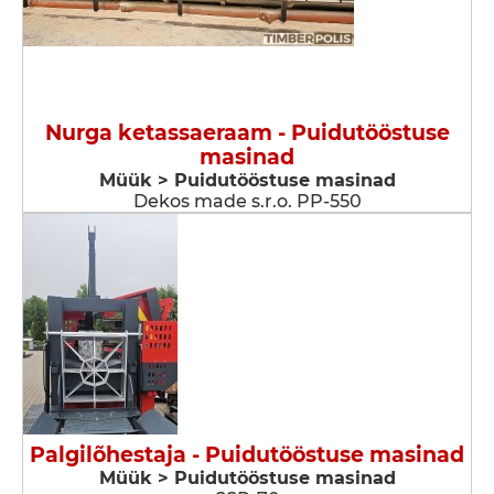
Nurga ketassaeraam - Puidutööstuse
masinad
Müük > Puidutööstuse masinad
Dekos made s.r.o. PP-550
Palgilõhestaja - Puidutööstuse masinad
Müük > Puidutööstuse masinad