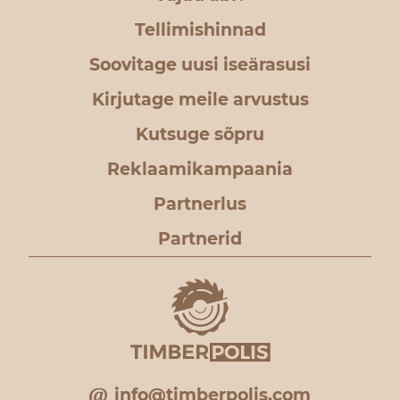
Tellimishinnad
Soovitage uusi iseärasusi
Kirjutage meile arvustus
Kutsuge sõpru
Reklaamikampaania
Partnerlus
Partnerid
info@timberpolis.com