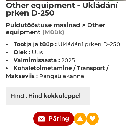
Other equipment - Ukládání
prken D-250
Puidutööstuse masinad > Other
equipment
(Müük)
Tootja ja tüüp :
Ukládání prken D-250
Olek :
Uus
Valmimisaasta :
2025
Kohaletoimetamine / Transport /
Makseviis :
Pangaülekanne
Hind :
Hind kokkuleppel
Päring