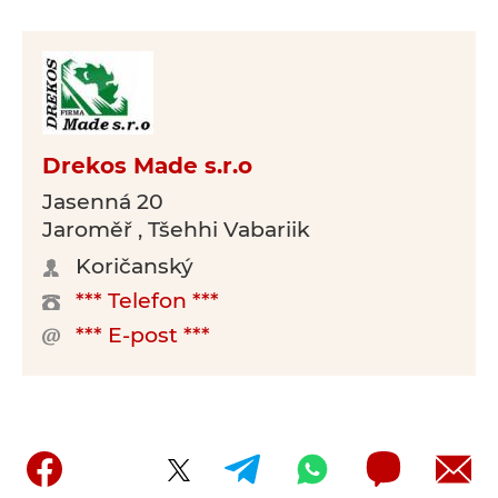
Drekos Made s.r.o
Jasenná 20
Jaroměř , Tšehhi Vabariik
Koričanský
*** Telefon ***
*** E-post ***