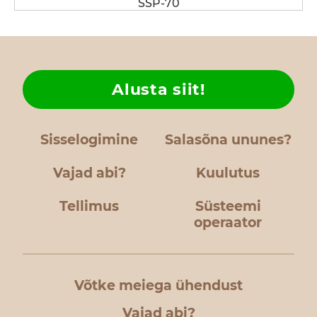
SSP-70
Alusta siit!
Sisselogimine
Salasõna ununes?
Vajad abi?
Kuulutus
Tellimus
Süsteemi
operaator
Võtke meiega ühendust
Vajad abi?