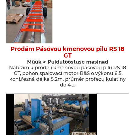
Prodám Pásovou kmenovou pilu RS 18
GT
Müük > Puidutööstuse masinad
Nabízím k prodeji kmenovou pásovou pilu RS 18
GT, pohon spalovací motor B&S o výkonu 6,5
koní,řezná délka 5,2m, průměr prořezu kulatiny
do 4 …