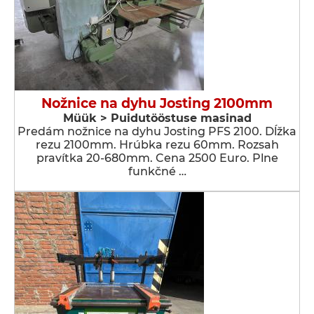
Nožnice na dyhu Josting 2100mm
Müük > Puidutööstuse masinad
Predám nožnice na dyhu Josting PFS 2100. Dĺžka
rezu 2100mm. Hrúbka rezu 60mm. Rozsah
pravítka 20-680mm. Cena 2500 Euro. Plne
funkčné …