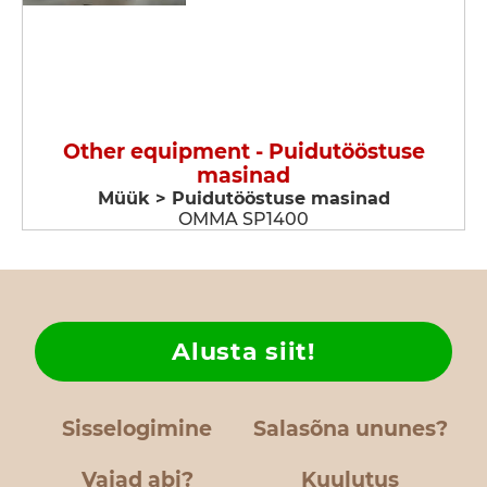
Other equipment - Puidutööstuse
masinad
Müük > Puidutööstuse masinad
OMMA SP1400
Alusta siit!
Sisselogimine
Salasõna ununes?
Vajad abi?
Kuulutus