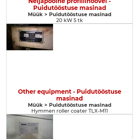
Neljapoolne profiilihöövel -
Puidutööstuse masinad
Müük > Puidutööstuse masinad
20 kW 5 tk
Other equipment - Puidutööstuse
masinad
Müük > Puidutööstuse masinad
Hymmen roller coater TLX-M11