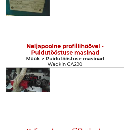
Neljapoolne profiilihöövel -
Puidutööstuse masinad
Müük > Puidutööstuse masinad
Wadkin GA220