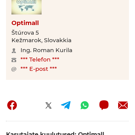
Optimall
Štúrova 5
Kežmarok, Slovakkia
Ing. Roman Kurila
*** Telefon ***
*** E-post ***
Kasutajate kuulutused: Optimall