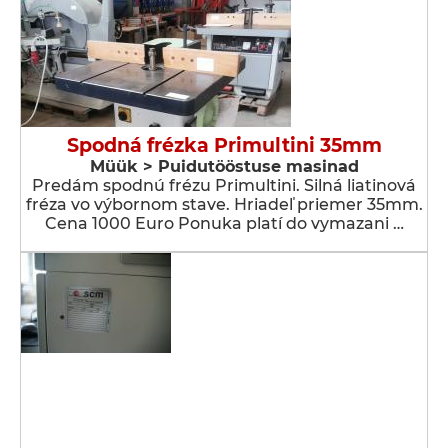
Spodná frézka Primultini 35mm
Müük > Puidutööstuse masinad
Predám spodnú frézu Primultini. Silná liatinová
fréza vo výbornom stave. Hriadeľ priemer 35mm.
Cena 1000 Euro Ponuka platí do vymazani …