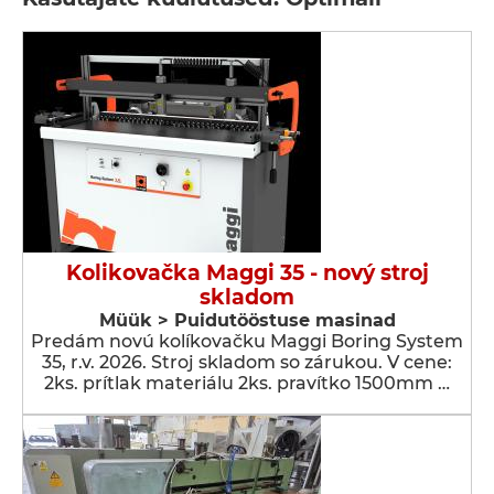
Kolikovačka Maggi 35 - nový stroj
skladom
Müük > Puidutööstuse masinad
Predám novú kolíkovačku Maggi Boring System
35, r.v. 2026. Stroj skladom so zárukou. V cene:
2ks. prítlak materiálu 2ks. pravítko 1500mm …