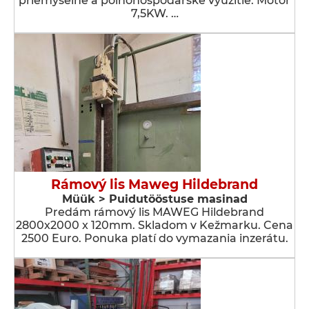
priemyselné a poľnohospodárske využitie. Motor
7,5KW. …
Rámový lis Maweg Hildebrand
Müük > Puidutööstuse masinad
Predám rámový lis MAWEG Hildebrand
2800x2000 x 120mm. Skladom v Kežmarku. Cena
2500 Euro. Ponuka platí do vymazania inzerátu.