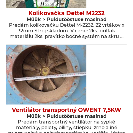
Kolikovačka Dettel M2232
Müük > Puidutööstuse masinad
Predám kolíkovačku Dettel M-2232. 22 vrtákov x
32mm Stroj skladom. V cene: 2ks. prítlak
materiálu 2ks. pravítko bočné systém na skru …
Ventilátor transportný OWENT 7,5KW
Müük > Puidutööstuse masinad
Predám transportný ventilátor na sypké
materiály, pelety, piliny, štiepku, zrno a iné