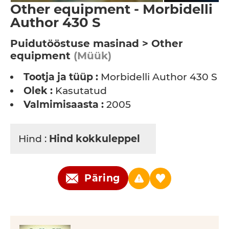
Other equipment - Morbidelli
Author 430 S
Puidutööstuse masinad > Other
equipment
(Müük)
Tootja ja tüüp :
Morbidelli Author 430 S
Olek :
Kasutatud
Valmimisaasta :
2005
Hind :
Hind kokkuleppel
Päring