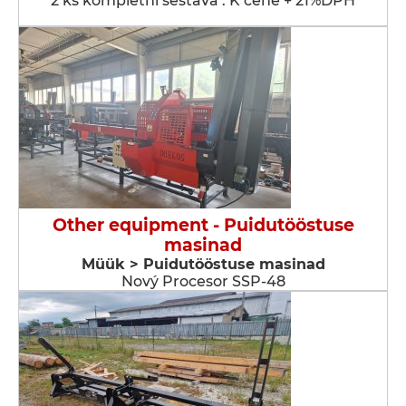
2 ks kompletní sestava . K ceně + 21%DPH
Other equipment - Puidutööstuse
masinad
Müük > Puidutööstuse masinad
Nový Procesor SSP-48