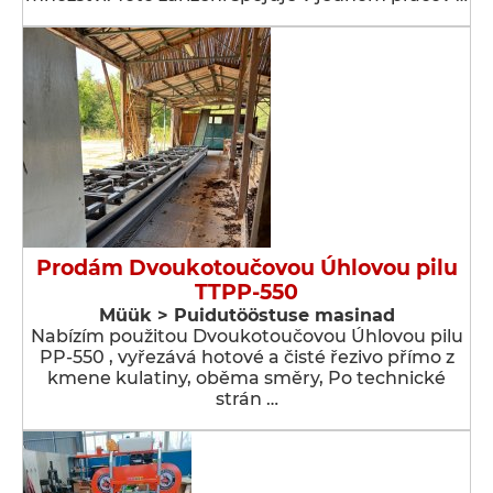
Prodám Dvoukotoučovou Úhlovou pilu
TTPP-550
Müük > Puidutööstuse masinad
Nabízím použitou Dvoukotoučovou Úhlovou pilu
PP-550 , vyřezává hotové a čisté řezivo přímo z
kmene kulatiny, oběma směry, Po technické
strán …