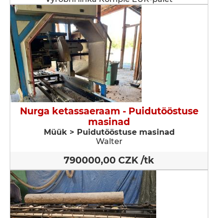
Nurga ketassaeraam - Puidutööstuse
masinad
Müük > Puidutööstuse masinad
Walter
790000,00 CZK /tk