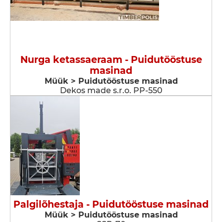
Nurga ketassaeraam - Puidutööstuse
masinad
Müük > Puidutööstuse masinad
Dekos made s.r.o. PP-550
Palgilõhestaja - Puidutööstuse masinad
Müük > Puidutööstuse masinad