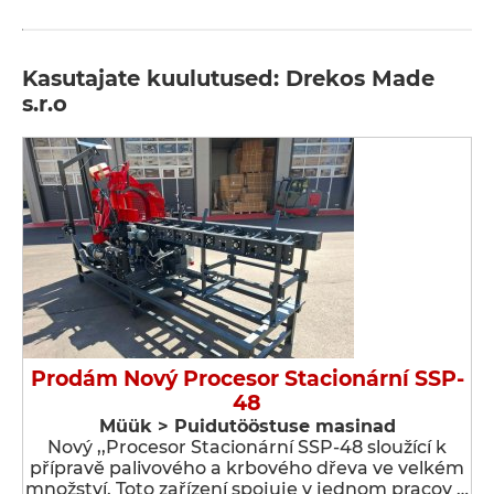
Kasutajate kuulutused: Drekos Made
s.r.o
Prodám Nový Procesor Stacionární SSP-
48
Müük > Puidutööstuse masinad
Nový ,,Procesor Stacionární SSP-48 sloužící k
přípravě palivového a krbového dřeva ve velkém
množství. Toto zařízení spojuje v jednom pracov …