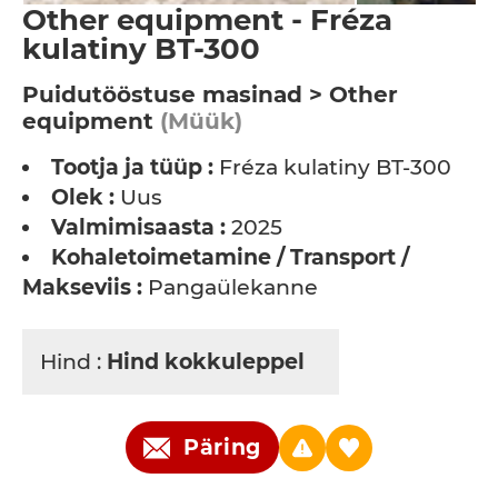
Other equipment - Fréza
kulatiny BT-300
Puidutööstuse masinad > Other
equipment
(Müük)
Tootja ja tüüp :
Fréza kulatiny BT-300
Olek :
Uus
Valmimisaasta :
2025
Kohaletoimetamine / Transport /
Makseviis :
Pangaülekanne
Hind :
Hind kokkuleppel
Päring