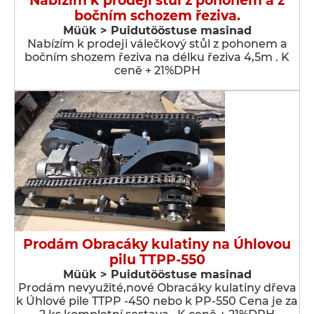
Nabízím k prodeji stůl z pohonem a z
bočním schozem řeziva.
Müük > Puidutööstuse masinad
Nabízím k prodeji válečkový stůl z pohonem a
bočním shozem řeziva na délku řeziva 4,5m . K
ceně + 21%DPH
Prodám Obracáky kulatiny na Úhlovou
pilu TTPP-550
Müük > Puidutööstuse masinad
Prodám nevyužité,nové Obracáky kulatiny dřeva
k Úhlové pile TTPP -450 nebo k PP-550 Cena je za