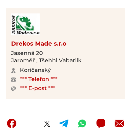
Drekos Made s.r.o
Jasenná 20
Jaroměř , Tšehhi Vabariik
Koričanský
*** Telefon ***
*** E-post ***