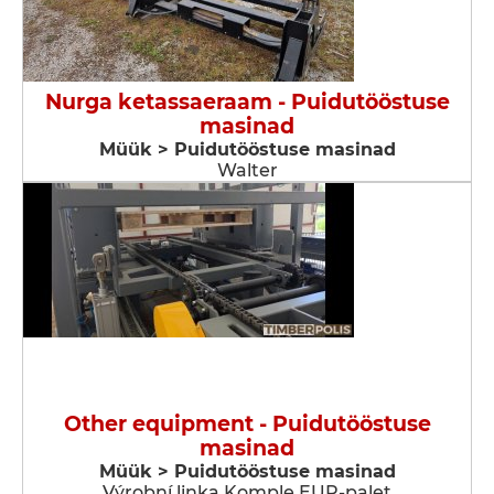
Nurga ketassaeraam - Puidutööstuse
masinad
Müük > Puidutööstuse masinad
Walter
Other equipment - Puidutööstuse
masinad
Müük > Puidutööstuse masinad
Výrobní linka Komple EUR-palet