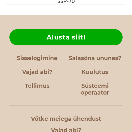
SSP-70
Alusta siit!
Sisselogimine
Salasõna ununes?
Vajad abi?
Kuulutus
Tellimus
Süsteemi
operaator
Võtke meiega ühendust
Vajad abi?