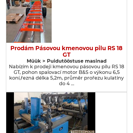
Prodám Pásovou kmenovou pilu RS 18
GT
Müük > Puidutööstuse masinad
Nabízím k prodeji kmenovou pásovou pilu RS 18
GT, pohon spalovací motor B&S o výkonu 6,5
koní,řezná délka 5,2m, průměr prořezu kulatiny
do 4 …