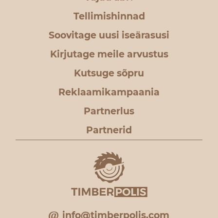
Tellimishinnad
Soovitage uusi iseärasusi
Kirjutage meile arvustus
Kutsuge sõpru
Reklaamikampaania
Partnerlus
Partnerid
info@timberpolis.com