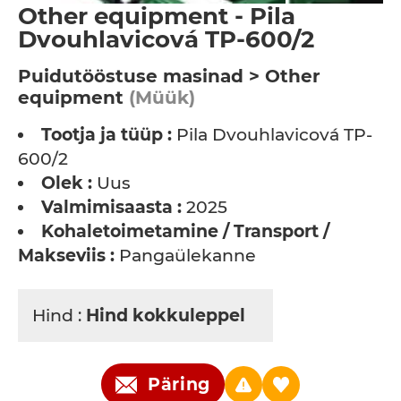
Other equipment - Pila
Dvouhlavicová TP-600/2
Puidutööstuse masinad > Other
equipment
(Müük)
Tootja ja tüüp :
Pila Dvouhlavicová TP-
600/2
Olek :
Uus
Valmimisaasta :
2025
Kohaletoimetamine / Transport /
Makseviis :
Pangaülekanne
Hind :
Hind kokkuleppel
Päring