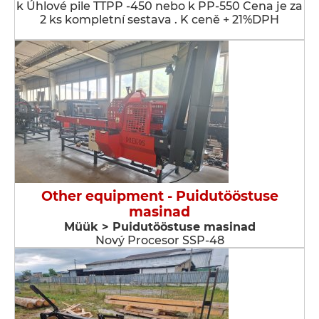
k Úhlové pile TTPP -450 nebo k PP-550 Cena je za
2 ks kompletní sestava . K ceně + 21%DPH
Other equipment - Puidutööstuse
masinad
Müük > Puidutööstuse masinad
Nový Procesor SSP-48