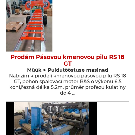
Prodám Pásovou kmenovou pilu RS 18
GT
Müük > Puidutööstuse masinad
Nabízím k prodeji kmenovou pásovou pilu RS 18
GT, pohon spalovací motor B&S o výkonu 6,5
koní,řezná délka 5,2m, průměr prořezu kulatiny
do 4 …