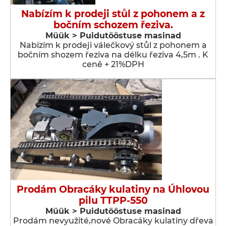
Nabízím k prodeji stůl z pohonem a z
bočním schozem řeziva.
Müük > Puidutööstuse masinad
Nabízím k prodeji válečkový stůl z pohonem a
bočním shozem řeziva na délku řeziva 4,5m . K
ceně + 21%DPH
Prodám Obracáky kulatiny na Úhlovou
pilu TTPP-550
Müük > Puidutööstuse masinad
Prodám nevyužité,nové Obracáky kulatiny dřeva