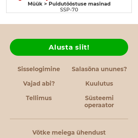
Müük > Puidutööstuse masinad
SSP-70
Alusta siit!
Sisselogimine
Salasõna ununes?
Vajad abi?
Kuulutus
Tellimus
Süsteemi
operaator
Võtke meiega ühendust