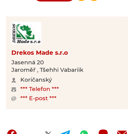
Drekos Made s.r.o
Jasenná 20
Jaroměř , Tšehhi Vabariik
Koričanský
*** Telefon ***
*** E-post ***