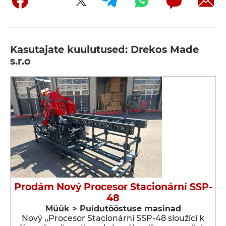
Kasutajate kuulutused: Drekos Made
s.r.o
Prodám Nový Procesor Stacionární SSP-
48
Müük > Puidutööstuse masinad
Nový ,,Procesor Stacionární SSP-48 sloužící k