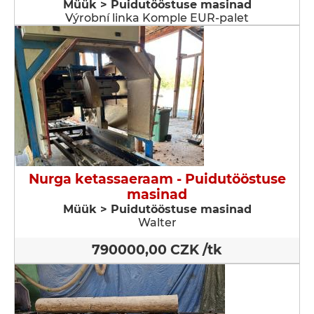
Müük > Puidutööstuse masinad
Výrobní linka Komple EUR-palet
Nurga ketassaeraam - Puidutööstuse
masinad
Müük > Puidutööstuse masinad
Walter
790000,00 CZK /tk