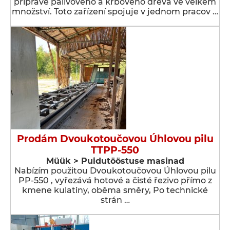
přípravě palivového a krbového dřeva ve velkém
množství. Toto zařízení spojuje v jednom pracov …
Prodám Dvoukotoučovou Úhlovou pilu
TTPP-550
Müük > Puidutööstuse masinad
Nabízím použitou Dvoukotoučovou Úhlovou pilu
PP-550 , vyřezává hotové a čisté řezivo přímo z
kmene kulatiny, oběma směry, Po technické
strán …