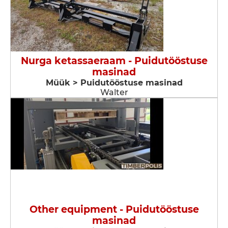
Nurga ketassaeraam - Puidutööstuse
masinad
Müük > Puidutööstuse masinad
Walter
Other equipment - Puidutööstuse
masinad