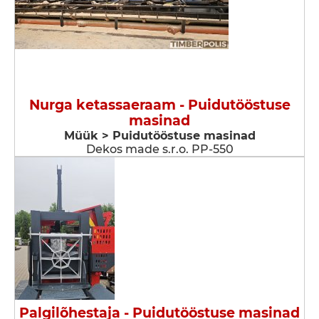
Nurga ketassaeraam - Puidutööstuse
masinad
Müük > Puidutööstuse masinad
Dekos made s.r.o. PP-550
Palgilõhestaja - Puidutööstuse masinad