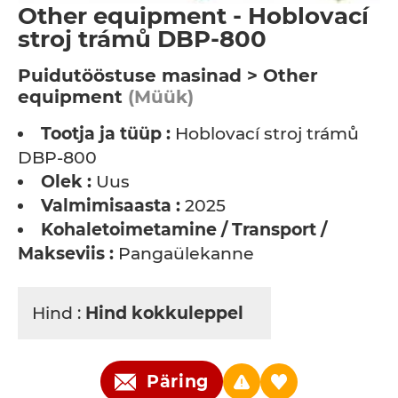
Other equipment - Hoblovací
stroj trámů DBP-800
Puidutööstuse masinad > Other
equipment
(Müük)
Tootja ja tüüp :
Hoblovací stroj trámů
DBP-800
Olek :
Uus
Valmimisaasta :
2025
Kohaletoimetamine / Transport /
Makseviis :
Pangaülekanne
Hind :
Hind kokkuleppel
Päring