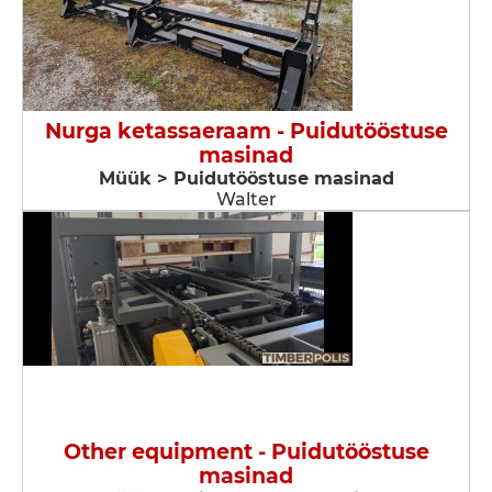
Nurga ketassaeraam - Puidutööstuse
masinad
Müük > Puidutööstuse masinad
Walter
Other equipment - Puidutööstuse
masinad