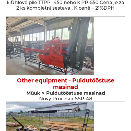
k Úhlové pile TTPP -450 nebo k PP-550 Cena je za
2 ks kompletní sestava . K ceně + 21%DPH
Other equipment - Puidutööstuse
masinad
Müük > Puidutööstuse masinad
Nový Procesor SSP-48