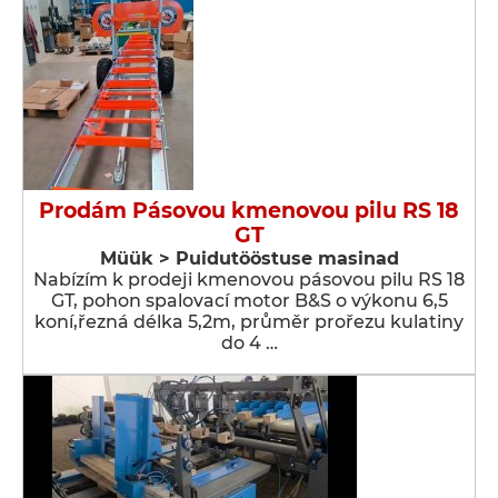
Prodám Pásovou kmenovou pilu RS 18
GT
Müük > Puidutööstuse masinad
Nabízím k prodeji kmenovou pásovou pilu RS 18
GT, pohon spalovací motor B&S o výkonu 6,5
koní,řezná délka 5,2m, průměr prořezu kulatiny
do 4 …