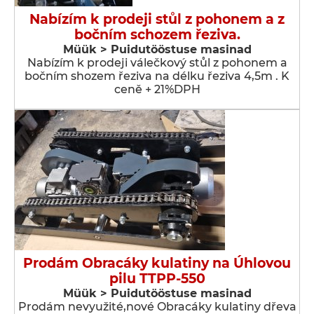
Nabízím k prodeji stůl z pohonem a z
bočním schozem řeziva.
Müük > Puidutööstuse masinad
Nabízím k prodeji válečkový stůl z pohonem a
bočním shozem řeziva na délku řeziva 4,5m . K
ceně + 21%DPH
Prodám Obracáky kulatiny na Úhlovou
pilu TTPP-550
Müük > Puidutööstuse masinad
Prodám nevyužité,nové Obracáky kulatiny dřeva