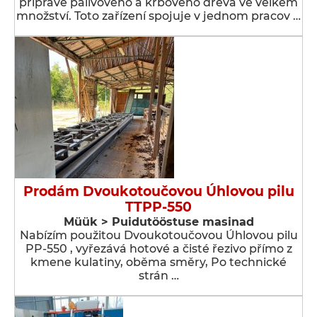
přípravě palivového a krbového dřeva ve velkém
množství. Toto zařízení spojuje v jednom pracov …
Prodám Dvoukotoučovou Úhlovou pilu
TTPP-550
Müük > Puidutööstuse masinad
Nabízím použitou Dvoukotoučovou Úhlovou pilu
PP-550 , vyřezává hotové a čisté řezivo přímo z
kmene kulatiny, oběma směry, Po technické
strán …