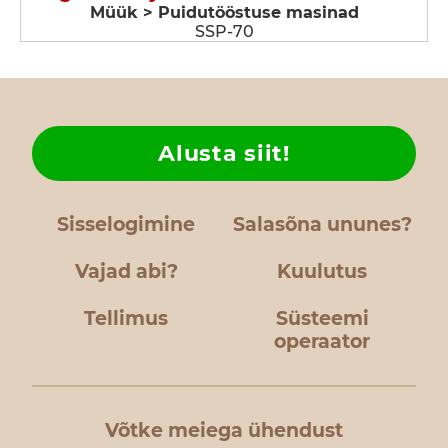
Müük > Puidutööstuse masinad
SSP-70
Alusta siit!
Sisselogimine
Salasõna ununes?
Vajad abi?
Kuulutus
Tellimus
Süsteemi
operaator
Võtke meiega ühendust