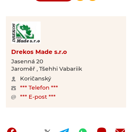
Drekos Made s.r.o
Jasenná 20
Jaroměř , Tšehhi Vabariik
Koričanský
*** Telefon ***
*** E-post ***