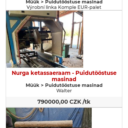
Müük > Puidutööstuse masinad
Výrobní linka Komple EUR-palet
Nurga ketassaeraam - Puidutööstuse
masinad
Müük > Puidutööstuse masinad
Walter
790000,00 CZK /tk