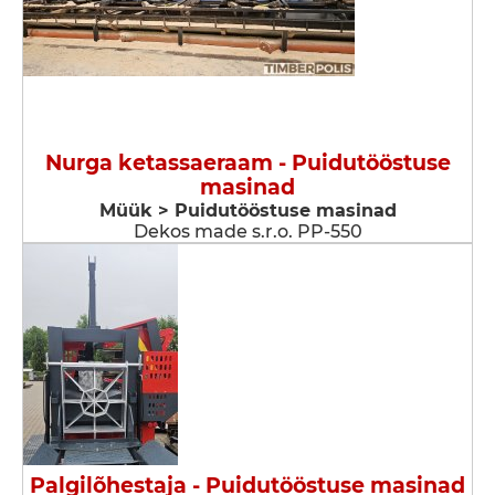
Nurga ketassaeraam - Puidutööstuse
masinad
Müük > Puidutööstuse masinad
Dekos made s.r.o. PP-550
Palgilõhestaja - Puidutööstuse masinad