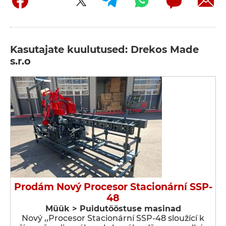
Kasutajate kuulutused: Drekos Made
s.r.o
Prodám Nový Procesor Stacionární SSP-
48
Müük > Puidutööstuse masinad
Nový ,,Procesor Stacionární SSP-48 sloužící k