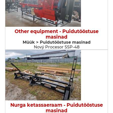
Other equipment - Puidutööstuse
masinad
Müük > Puidutööstuse masinad
Nový Procesor SSP-48
Nurga ketassaeraam - Puidutööstuse
masinad