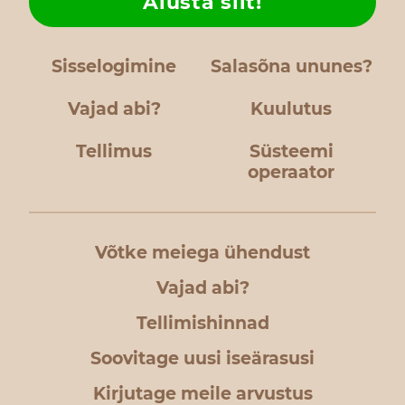
Alusta siit!
Sisselogimine
Salasõna ununes?
Vajad abi?
Kuulutus
Tellimus
Süsteemi
operaator
Võtke meiega ühendust
Vajad abi?
Tellimishinnad
Soovitage uusi iseärasusi
Kirjutage meile arvustus