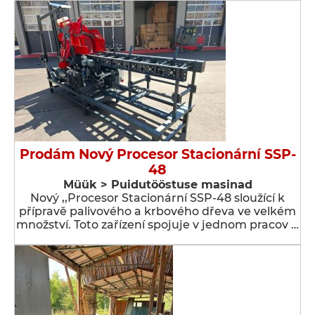
Prodám Nový Procesor Stacionární SSP-
48
Müük > Puidutööstuse masinad
Nový ,,Procesor Stacionární SSP-48 sloužící k
přípravě palivového a krbového dřeva ve velkém
množství. Toto zařízení spojuje v jednom pracov …