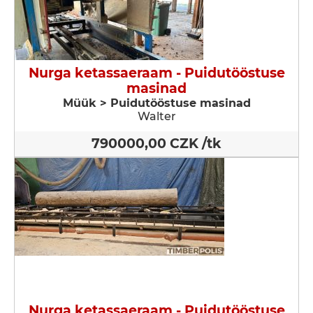
Nurga ketassaeraam - Puidutööstuse
masinad
Müük > Puidutööstuse masinad
Walter
790000,00 CZK /tk
Nurga ketassaeraam - Puidutööstuse