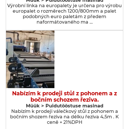
Müük > Puidutööstuse masinad
Výrobní linka na europalety je určena pro výrobu
europalet o rozměrech 1200/800mm a palet
podobných euro paletám z předem
naformátovaného ma …
Nabízím k prodeji stůl z pohonem a z
bočním schozem řeziva.
Müük > Puidutööstuse masinad
Nabízím k prodeji válečkový stůl z pohonem a
bočním shozem řeziva na délku řeziva 4,5m . K
ceně + 21%DPH