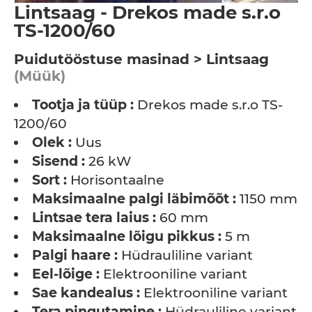
Lintsaag - Drekos made s.r.o
TS-1200/60
Puidutööstuse masinad > Lintsaag
(Müük)
Tootja ja tüüp :
Drekos made s.r.o TS-
1200/60
Olek :
Uus
Sisend :
26 kW
Sort :
Horisontaalne
Maksimaalne palgi läbimõõt :
1150 mm
Lintsae tera laius :
60 mm
Maksimaalne lõigu pikkus :
5 m
Palgi haare :
Hüdrauliline variant
Eel-lõige :
Elektrooniline variant
Sae kandealus :
Elektrooniline variant
Tera pingutamine :
Hüdrauliline variant