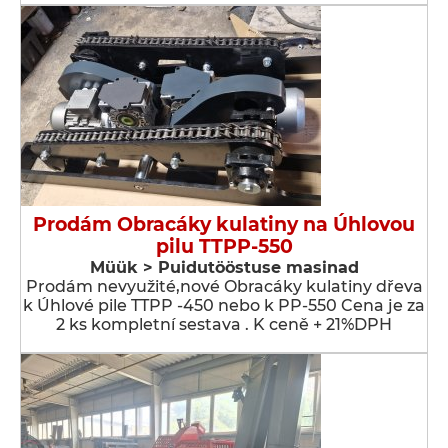
Prodám Obracáky kulatiny na Úhlovou
pilu TTPP-550
Müük > Puidutööstuse masinad
Prodám nevyužité,nové Obracáky kulatiny dřeva
k Úhlové pile TTPP -450 nebo k PP-550 Cena je za
2 ks kompletní sestava . K ceně + 21%DPH