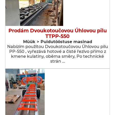
Prodám Dvoukotoučovou Úhlovou pilu
TTPP-550
Müük > Puidutööstuse masinad
Nabízím použitou Dvoukotoučovou Úhlovou pilu
PP-550 , vyřezává hotové a čisté řezivo přímo z
kmene kulatiny, oběma směry, Po technické
strán …