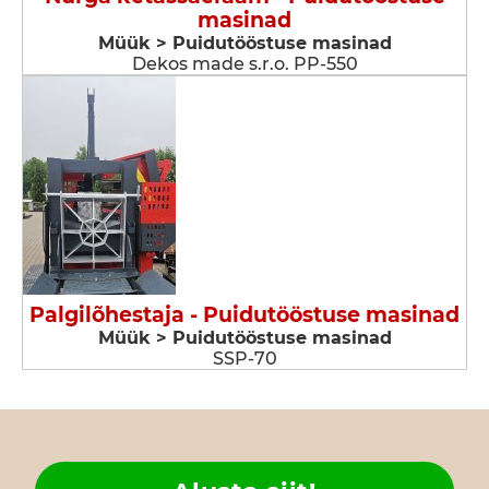
masinad
Müük > Puidutööstuse masinad
Dekos made s.r.o. PP-550
Palgilõhestaja - Puidutööstuse masinad
Müük > Puidutööstuse masinad
SSP-70