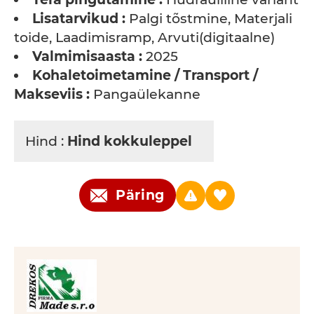
Lisatarvikud :
Palgi tõstmine, Materjali
toide, Laadimisramp, Arvuti(digitaalne)
Valmimisaasta :
2025
Kohaletoimetamine / Transport /
Makseviis :
Pangaülekanne
Hind :
Hind kokkuleppel
Päring