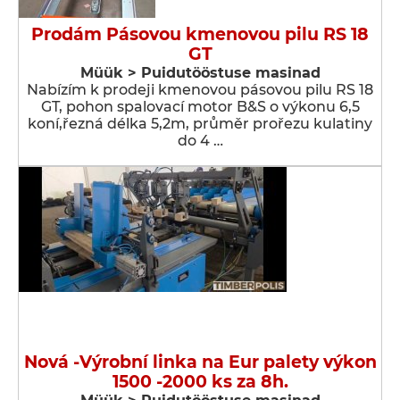
Prodám Pásovou kmenovou pilu RS 18
GT
Müük > Puidutööstuse masinad
Nabízím k prodeji kmenovou pásovou pilu RS 18
GT, pohon spalovací motor B&S o výkonu 6,5
koní,řezná délka 5,2m, průměr prořezu kulatiny
do 4 …
Nová -Výrobní linka na Eur palety výkon
1500 -2000 ks za 8h.