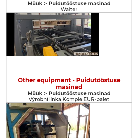
Müük > Puidutööstuse masinad
Walter
Other equipment - Puidutööstuse
masinad
Müük > Puidutööstuse masinad
Výrobní linka Komple EUR-palet