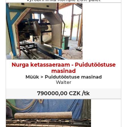
Nurga ketassaeraam - Puidutööstuse
masinad
Müük > Puidutööstuse masinad
Walter
790000,00 CZK /tk