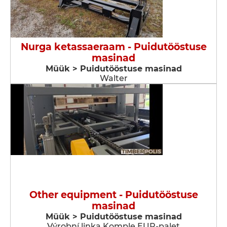
Nurga ketassaeraam - Puidutööstuse
masinad
Müük > Puidutööstuse masinad
Walter
Other equipment - Puidutööstuse
masinad
Müük > Puidutööstuse masinad
Výrobní linka Komple EUR-palet