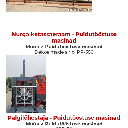
Nurga ketassaeraam - Puidutööstuse
masinad
Müük > Puidutööstuse masinad
Dekos made s.r.o. PP-550
Palgilõhestaja - Puidutööstuse masinad
Müük > Puidutööstuse masinad