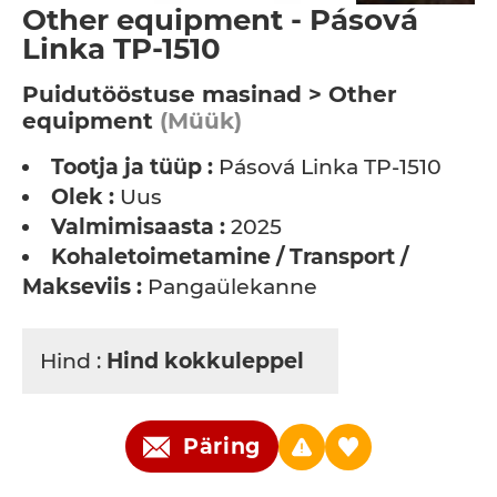
Other equipment - Pásová
Linka TP-1510
Puidutööstuse masinad > Other
equipment
(Müük)
Tootja ja tüüp :
Pásová Linka TP-1510
Olek :
Uus
Valmimisaasta :
2025
Kohaletoimetamine / Transport /
Makseviis :
Pangaülekanne
Hind :
Hind kokkuleppel
Päring