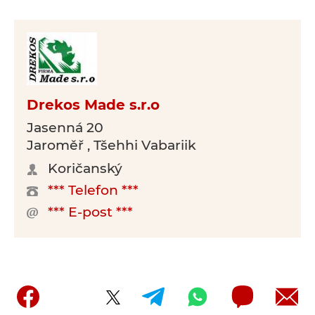
Drekos Made s.r.o
Jasenná 20
Jaroměř , Tšehhi Vabariik
Koričanský
*** Telefon ***
*** E-post ***