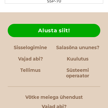
SSP-70
Alusta siit!
Sisselogimine
Salasõna ununes?
Vajad abi?
Kuulutus
Tellimus
Süsteemi
operaator
Võtke meiega ühendust
Vajad abi?