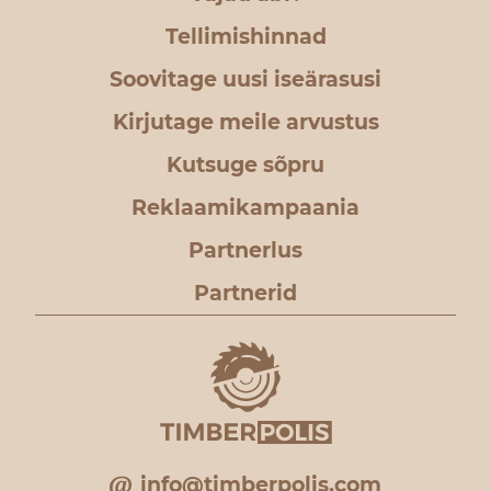
Tellimishinnad
Soovitage uusi iseärasusi
Kirjutage meile arvustus
Kutsuge sõpru
Reklaamikampaania
Partnerlus
Partnerid
info@timberpolis.com