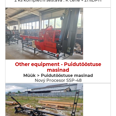
2 ks kompletní sestava . K ceně + 21%DPH
Other equipment - Puidutööstuse
masinad
Müük > Puidutööstuse masinad
Nový Procesor SSP-48