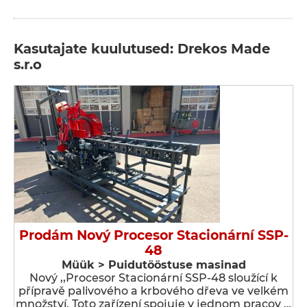
Kasutajate kuulutused: Drekos Made
s.r.o
Prodám Nový Procesor Stacionární SSP-
48
Müük > Puidutööstuse masinad
Nový ,,Procesor Stacionární SSP-48 sloužící k
přípravě palivového a krbového dřeva ve velkém
množství. Toto zařízení spojuje v jednom pracov …