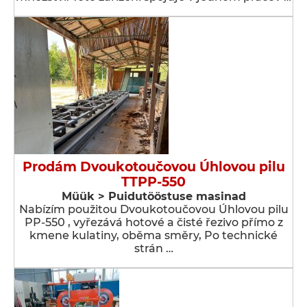
Prodám Dvoukotoučovou Úhlovou pilu
TTPP-550
Müük > Puidutööstuse masinad
Nabízím použitou Dvoukotoučovou Úhlovou pilu
PP-550 , vyřezává hotové a čisté řezivo přímo z
kmene kulatiny, oběma směry, Po technické
strán …