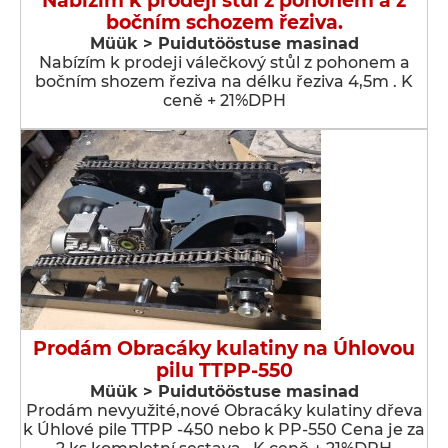
Nabízím k prodeji stůl z pohonem a z
bočním schozem řeziva.
Müük > Puidutööstuse masinad
Nabízím k prodeji válečkový stůl z pohonem a
bočním shozem řeziva na délku řeziva 4,5m . K
ceně + 21%DPH
Prodám Obracáky kulatiny na Úhlovou
pilu TTPP-550
Müük > Puidutööstuse masinad
Prodám nevyužité,nové Obracáky kulatiny dřeva
k Úhlové pile TTPP -450 nebo k PP-550 Cena je za