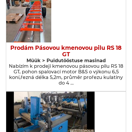
Prodám Pásovou kmenovou pilu RS 18
GT
Müük > Puidutööstuse masinad
Nabízím k prodeji kmenovou pásovou pilu RS 18
GT, pohon spalovací motor B&S o výkonu 6,5
koní,řezná délka 5,2m, průměr prořezu kulatiny
do 4 …