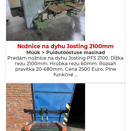
Nožnice na dyhu Josting 2100mm
Müük > Puidutööstuse masinad
Predám nožnice na dyhu Josting PFS 2100. Dĺžka
rezu 2100mm. Hrúbka rezu 60mm. Rozsah
pravítka 20-680mm. Cena 2500 Euro. Plne
funkčné …