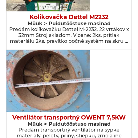
Kolikovačka Dettel M2232
Müük > Puidutööstuse masinad
Predám kolíkovačku Dettel M-2232. 22 vrtákov x
32mm Stroj skladom. V cene: 2ks. prítlak
materiálu 2ks. pravítko bočné systém na skru …
Ventilátor transportný OWENT 7,5KW
Müük > Puidutööstuse masinad
Predám transportný ventilátor na sypké
materiály, pelety, piliny, štiepku, zrno a iné