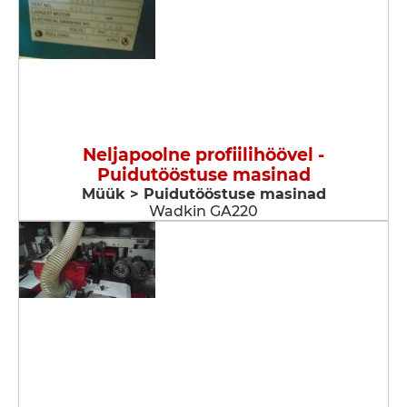
Neljapoolne profiilihöövel -
Puidutööstuse masinad
Müük > Puidutööstuse masinad
Wadkin GA220