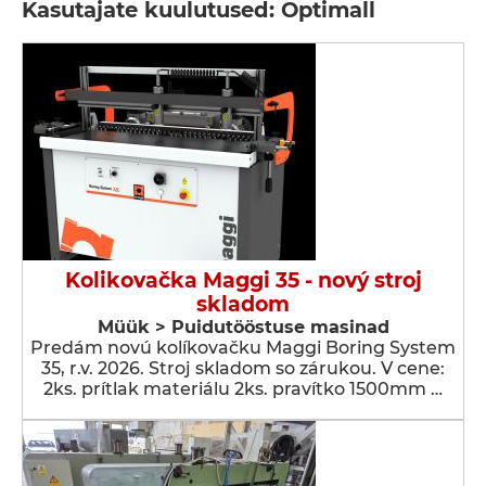
Kasutajate kuulutused: Optimall
Kolikovačka Maggi 35 - nový stroj
skladom
Müük > Puidutööstuse masinad
Predám novú kolíkovačku Maggi Boring System
35, r.v. 2026. Stroj skladom so zárukou. V cene:
2ks. prítlak materiálu 2ks. pravítko 1500mm …