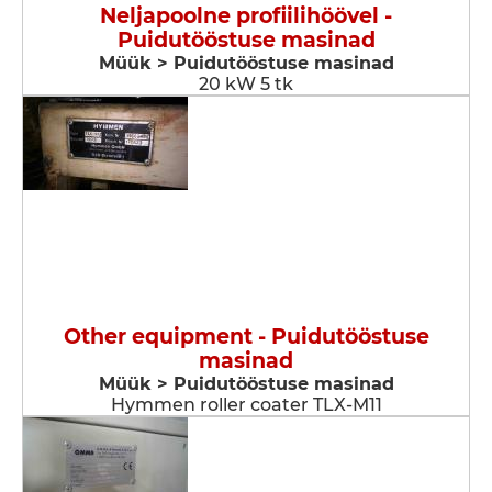
Neljapoolne profiilihöövel -
Puidutööstuse masinad
Müük > Puidutööstuse masinad
20 kW 5 tk
Other equipment - Puidutööstuse
masinad
Müük > Puidutööstuse masinad
Hymmen roller coater TLX-M11