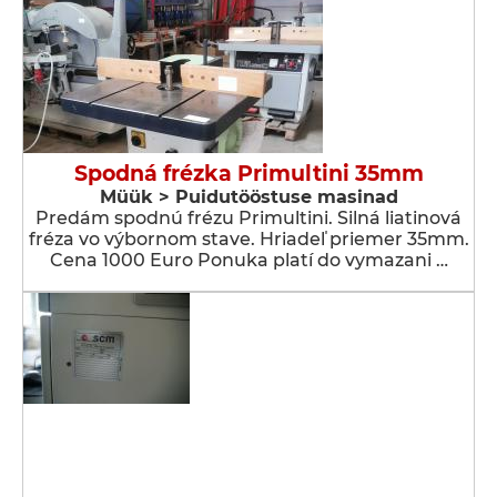
Spodná frézka Primultini 35mm
Müük > Puidutööstuse masinad
Predám spodnú frézu Primultini. Silná liatinová
fréza vo výbornom stave. Hriadeľ priemer 35mm.
Cena 1000 Euro Ponuka platí do vymazani …