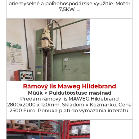
priemyselné a poľnohospodárske využitie. Motor
7,5KW. …
Rámový lis Maweg Hildebrand
Müük > Puidutööstuse masinad
Predám rámový lis MAWEG Hildebrand
2800x2000 x 120mm. Skladom v Kežmarku. Cena
2500 Euro. Ponuka platí do vymazania inzerátu.