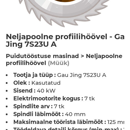
Neljapoolne profiilihöövel - Gau
Jing 7S23U A
Puidutööstuse masinad > Neljapoolne
profiilihöövel
(Müük)
Tootja ja tüüp :
Gau Jing 7S23U A
Olek :
Kasutatud
Sisend :
40 kW
Elektrimootorite kogus :
7 tk
Spindlite arv :
7 tk
Spindli läbimõõt :
40 mm
Maksimaalne töörista läbimõõt :
125 mm
Töödeldava detaili kõrgus (min-max) :
10