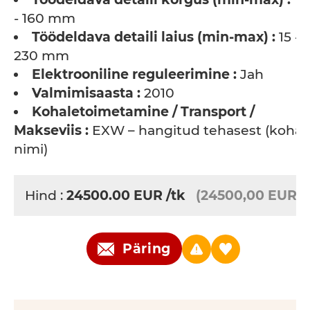
- 160 mm
Töödeldava detaili laius (min-max) :
15 -
230 mm
Elektrooniline reguleerimine :
Jah
Valmimisaasta :
2010
Kohaletoimetamine / Transport /
Makseviis :
EXW – hangitud tehasest (koha
nimi)
Hind :
24500.00
EUR
/tk
(24500,00 EUR)
Päring