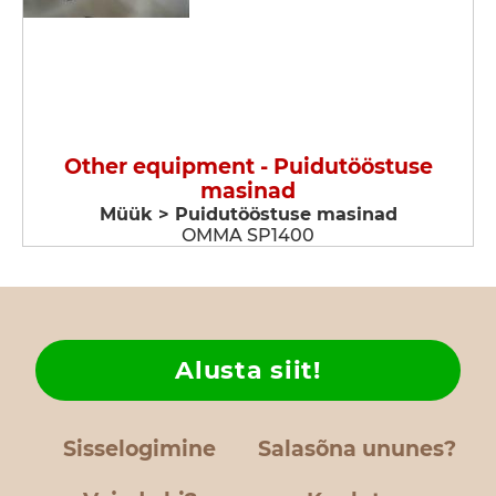
Other equipment - Puidutööstuse
masinad
Müük > Puidutööstuse masinad
OMMA SP1400
Alusta siit!
Sisselogimine
Salasõna ununes?