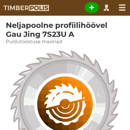
Neljapoolne profiilihöövel
Gau Jing 7S23U A
Puidutööstuse masinad