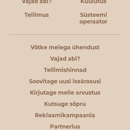
Vajad abi?
Kuulutus
Tellimus
Süsteemi
operaator
Võtke meiega ühendust
Vajad abi?
Tellimishinnad
Soovitage uusi iseärasusi
Kirjutage meile arvustus
Kutsuge sõpru
Reklaamikampaania
Partnerlus